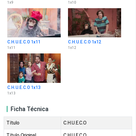
1
x
9
1
x
10
C.H.U.E.C.O 1x11
C.H.U.E.C.O 1x12
1
x
11
1
x
12
C.H.U.E.C.O 1x13
1
x
13
Ficha Técnica
Título
C.H.U.E.C.O
Título Original
C.H.U.E.C.O