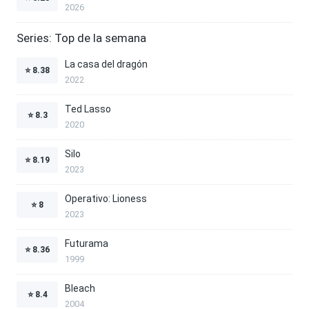
2026
Series: Top de la semana
La casa del dragón
⭐
8.38
2022
Ted Lasso
⭐
8.3
2020
Silo
⭐
8.19
2023
Operativo: Lioness
⭐
8
2023
Futurama
⭐
8.36
1999
Bleach
⭐
8.4
2004