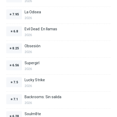
2026
La Odisea
⭐
7.95
2026
Evil Dead: En llamas
⭐
6.8
2026
Obsesión
⭐
8.25
2026
Supergirl
⭐
6.56
2026
Lucky Strike
⭐
7.5
2026
Backrooms: Sin salida
⭐
7.1
2026
Soulm8te
⭐
6.28