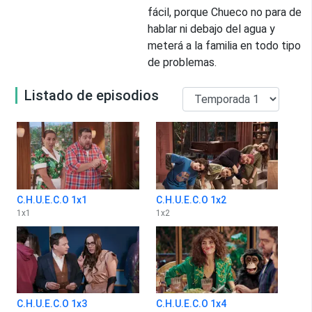
fácil, porque Chueco no para de
hablar ni debajo del agua y
meterá a la familia en todo tipo
de problemas.
Listado de episodios
C.H.U.E.C.O 1x1
C.H.U.E.C.O 1x2
1
x
1
1
x
2
C.H.U.E.C.O 1x3
C.H.U.E.C.O 1x4