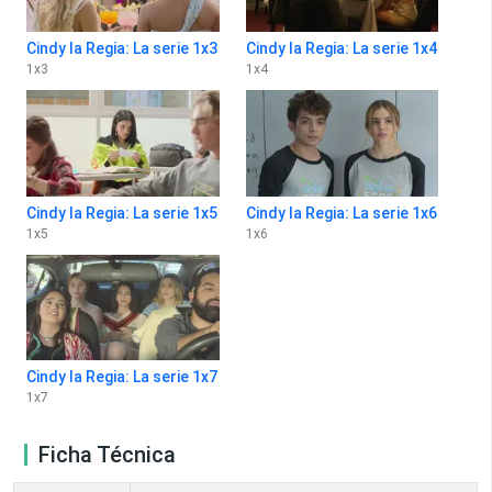
Cindy la Regia: La serie 1x3
Cindy la Regia: La serie 1x4
1
x
3
1
x
4
Cindy la Regia: La serie 1x5
Cindy la Regia: La serie 1x6
1
x
5
1
x
6
Cindy la Regia: La serie 1x7
1
x
7
Ficha Técnica