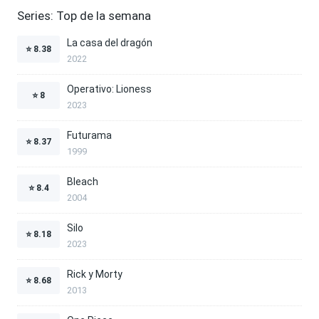
Series: Top de la semana
La casa del dragón
⭐
8.38
2022
Operativo: Lioness
⭐
8
2023
Futurama
⭐
8.37
1999
Bleach
⭐
8.4
2004
Silo
⭐
8.18
2023
Rick y Morty
⭐
8.68
2013