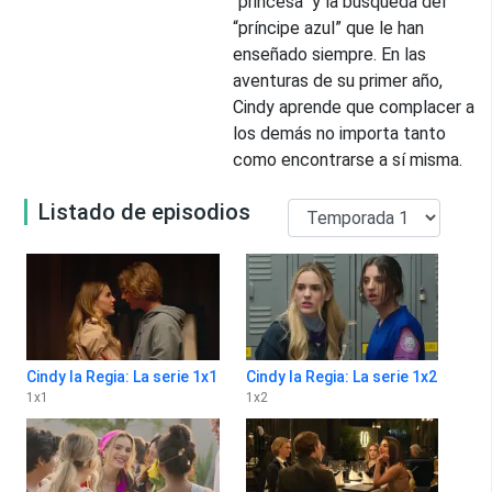
"princesa" y la búsqueda del
“príncipe azul” que le han
enseñado siempre. En las
aventuras de su primer año,
Cindy aprende que complacer a
los demás no importa tanto
como encontrarse a sí misma.
Listado de episodios
Cindy la Regia: La serie 1x1
Cindy la Regia: La serie 1x2
1
x
1
1
x
2