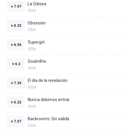
La Odisea
⭐
7.97
2026
Obsesión
⭐
8.25
2026
Supergirl
⭐
6.56
2026
Soulm8te
⭐
6.2
2026
El día de la revelación
⭐
7.39
2026
Nunca debimos entrar
⭐
6.22
2026
Backrooms: Sin salida
⭐
7.07
2026