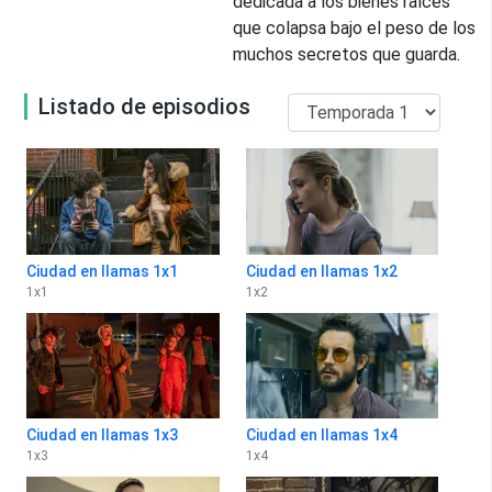
dedicada a los bienes raíces
que colapsa bajo el peso de los
muchos secretos que guarda.
Listado de episodios
Ciudad en llamas 1x1
Ciudad en llamas 1x2
1
x
1
1
x
2
Ciudad en llamas 1x3
Ciudad en llamas 1x4
1
x
3
1
x
4