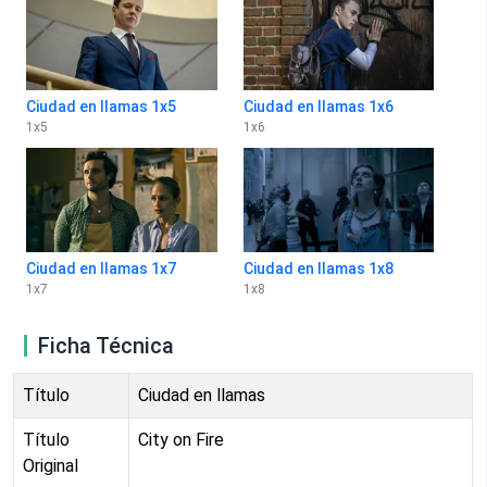
Ciudad en llamas 1x5
Ciudad en llamas 1x6
1
x
5
1
x
6
Ciudad en llamas 1x7
Ciudad en llamas 1x8
1
x
7
1
x
8
Ficha Técnica
Título
Ciudad en llamas
Título
City on Fire
Original