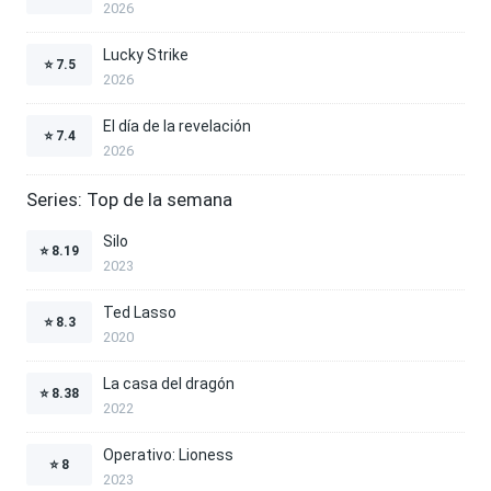
2026
Lucky Strike
⭐
7.5
2026
El día de la revelación
⭐
7.4
2026
Series: Top de la semana
Silo
⭐
8.19
2023
Ted Lasso
⭐
8.3
2020
La casa del dragón
⭐
8.38
2022
Operativo: Lioness
⭐
8
2023