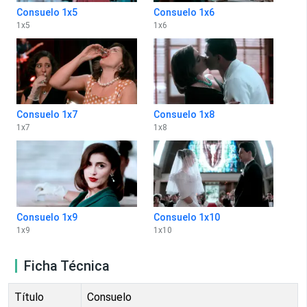
Consuelo 1x5
Consuelo 1x6
1
x
5
1
x
6
Consuelo 1x7
Consuelo 1x8
1
x
7
1
x
8
Consuelo 1x9
Consuelo 1x10
1
x
9
1
x
10
Ficha Técnica
Título
Consuelo