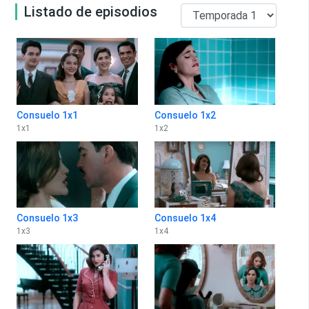
Listado de episodios
Consuelo 1x1
Consuelo 1x2
1
x
1
1
x
2
Consuelo 1x3
Consuelo 1x4
1
x
3
1
x
4