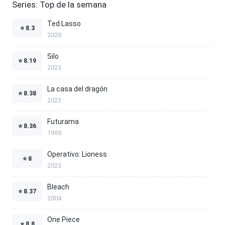
Series: Top de la semana
Ted Lasso
⭐
8.3
2020
Silo
⭐
8.19
2023
La casa del dragón
⭐
8.38
2022
Futurama
⭐
8.36
1999
Operativo: Lioness
⭐
8
2023
Bleach
⭐
8.37
2004
One Piece
⭐
8.8