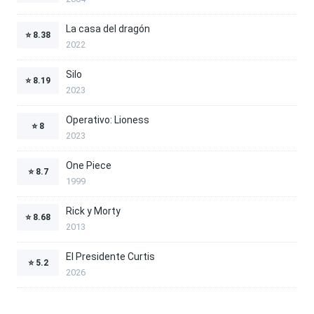
La casa del dragón
⭐
8.38
2022
Silo
⭐
8.19
2023
Operativo: Lioness
⭐
8
2023
One Piece
⭐
8.7
1999
Rick y Morty
⭐
8.68
2013
El Presidente Curtis
⭐
5.2
2026