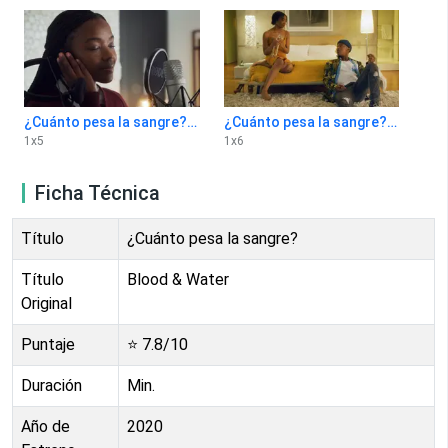
¿Cuánto pesa la sangre? 1x5
¿Cuánto pesa la sangre? 1x6
1
x
5
1
x
6
Ficha Técnica
Título
¿Cuánto pesa la sangre?
Título
Blood & Water
Original
Puntaje
⭐
7.8
/10
Duración
Min.
Año de
2020