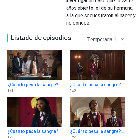
investigar un caso que lleva 17
años abierto: el de su hermana,
a la que secuestraron al nacer y
no conoce.
Listado de episodios
¿Cuánto pesa la sangre? 1x1
¿Cuánto pesa la sangre? 1x2
1
x
1
1
x
2
¿Cuánto pesa la sangre? 1x3
¿Cuánto pesa la sangre? 1x4
1
x
3
1
x
4