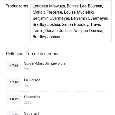
Productores
Londeka Mlawuza, Bonnie Lee Bouman,
Maricia Pieterse, Louise Mycielski,
Benjamin Overmeyer, Benjamin Overmeyer,
Bradley Joshua, Simon Beesley, Travis
Taute, Daryne Joshua, Nosipho Dumisa,
Bradley Joshua
Películas: Top de la semana
Spider-Man: Un nuevo día
⭐
7.99
2026
La Odisea
⭐
7.97
2026
Obsesión
⭐
8.25
2026
Supergirl