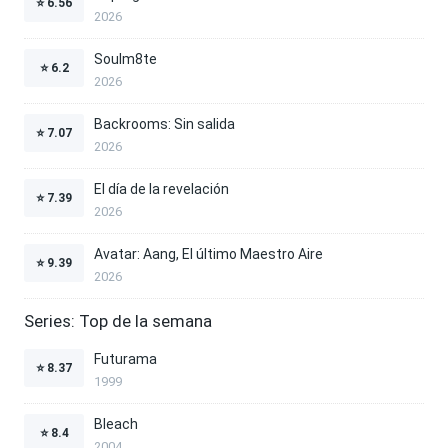
⭐
6.56
2026
Soulm8te
⭐
6.2
2026
Backrooms: Sin salida
⭐
7.07
2026
El día de la revelación
⭐
7.39
2026
Avatar: Aang, El último Maestro Aire
⭐
9.39
2026
Series: Top de la semana
Futurama
⭐
8.37
1999
Bleach
⭐
8.4
2004