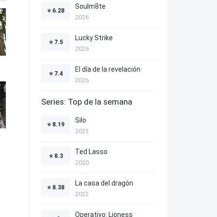
Soulm8te
⭐
6.28
2026
Lucky Strike
⭐
7.5
2026
El día de la revelación
⭐
7.4
2026
Series: Top de la semana
Silo
⭐
8.19
2023
Ted Lasso
⭐
8.3
2020
La casa del dragón
⭐
8.38
2022
Operativo: Lioness