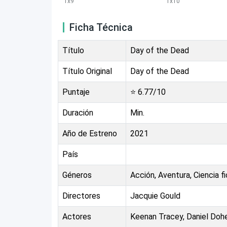
1
x
9
1
x
10
Ficha Técnica
Título
Day of the Dead
Título Original
Day of the Dead
Puntaje
⭐
6.77
/10
Duración
Min.
Año de Estreno
2021
País
Géneros
Acción, Aventura, Ciencia fi
Directores
Jacquie Gould
Actores
Keenan Tracey, Daniel Doh