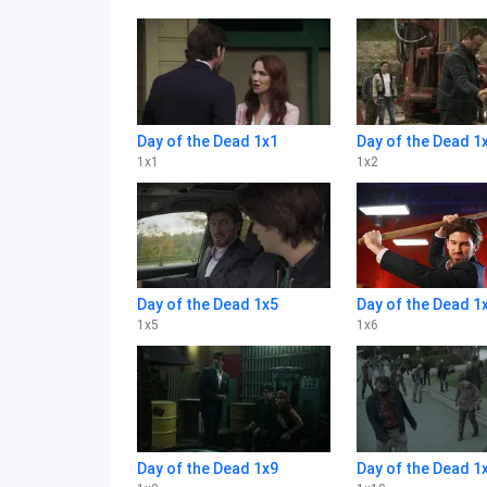
Day of the Dead 1x1
Day of the Dead 1
1
x
1
1
x
2
Day of the Dead 1x5
Day of the Dead 1
1
x
5
1
x
6
Day of the Dead 1x9
Day of the Dead 1