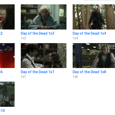
x2
Day of the Dead 1x3
Day of the Dead 1x4
1
x
3
1
x
4
x6
Day of the Dead 1x7
Day of the Dead 1x8
1
x
7
1
x
8
x10