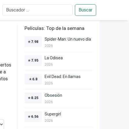
Buscar
Películas: Top de la semana
Spider-Man: Un nuevo día
⭐
7.98
2026
La Odisea
⭐
7.95
uertos
2026
e a
Evil Dead: En llamas
ntos
⭐
6.8
2026
Obsesión
⭐
8.25
2026
Supergirl
⭐
6.56
2026