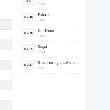
⭐
8
2023
Futurama
⭐
8.36
1999
One Piece
⭐
8.75
1999
Sugar
⭐
7.14
2024
Stuart no logra salvar el Universo
⭐
9.27
2026