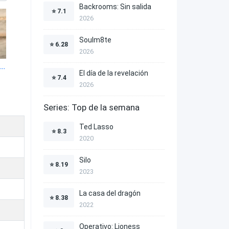
Backrooms: Sin salida
⭐
7.1
2026
Soulm8te
⭐
6.28
2026
eath and Compromise 1x4
El día de la revelación
⭐
7.4
2026
Series: Top de la semana
Ted Lasso
⭐
8.3
2020
Silo
⭐
8.19
2023
La casa del dragón
⭐
8.38
2022
Operativo: Lioness