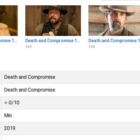
Death and Compromise 1x2
Death and Compromise 1x3
D
1
x
3
1
x
4
Death and Compromise
Death and Compromise
⭐
0
/10
Min.
2019