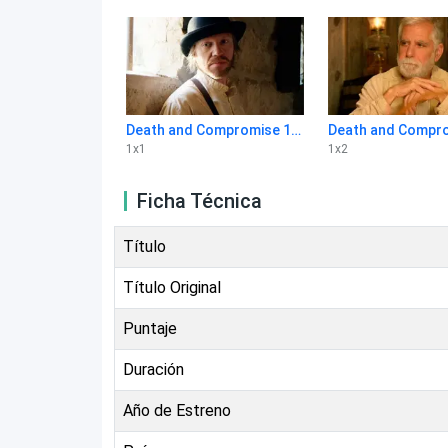
Death and Compromise 1x1
1
x
1
1
x
2
Ficha Técnica
Título
Título Original
Puntaje
Duración
Año de Estreno