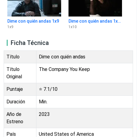
Dime con quién andas 1x9
Dime con quién andas 1x10
1
x
9
1
x
10
Ficha Técnica
Título
Dime con quién andas
Título
The Company You Keep
Original
Puntaje
⭐
7.1
/10
Duración
Min.
Año de
2023
Estreno
País
United States of America