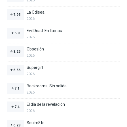
2026
La Odisea
⭐
7.95
2026
Evil Dead: En llamas
⭐
6.8
2026
Obsesión
⭐
8.25
2026
Supergirl
⭐
6.56
2026
Backrooms: Sin salida
⭐
7.1
2026
El día de la revelación
⭐
7.4
2026
Soulm8te
⭐
6.28