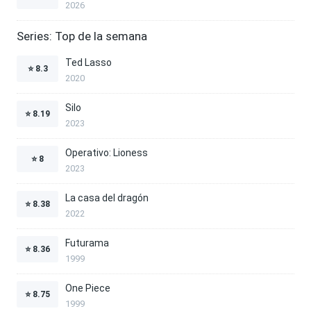
2026
Series: Top de la semana
Ted Lasso
⭐
8.3
2020
Silo
⭐
8.19
2023
Operativo: Lioness
⭐
8
2023
La casa del dragón
⭐
8.38
2022
Futurama
⭐
8.36
1999
One Piece
⭐
8.75
1999