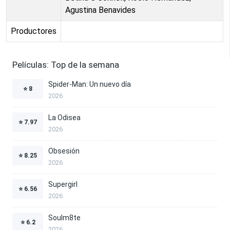
Agustina Benavides
Productores
Películas: Top de la semana
Spider-Man: Un nuevo día
⭐
8
2026
La Odisea
⭐
7.97
2026
Obsesión
⭐
8.25
2026
Supergirl
⭐
6.56
2026
Soulm8te
⭐
6.2
2026