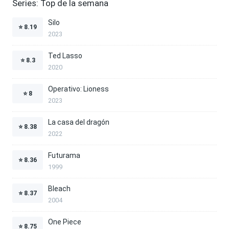
Series: Top de la semana
Silo
⭐
8.19
2023
Ted Lasso
⭐
8.3
2020
Operativo: Lioness
⭐
8
2023
La casa del dragón
⭐
8.38
2022
Futurama
⭐
8.36
1999
Bleach
⭐
8.37
2004
One Piece
⭐
8.75