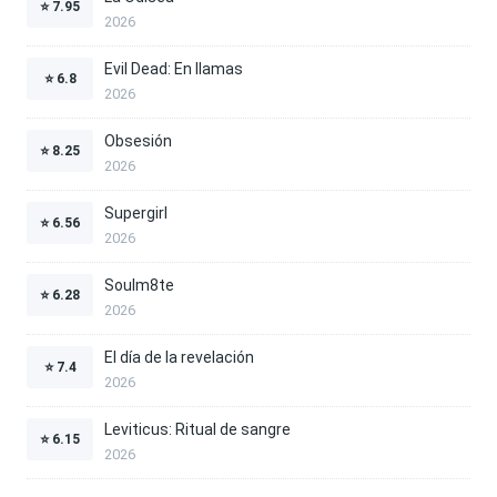
⭐
7.95
2026
Evil Dead: En llamas
⭐
6.8
2026
Obsesión
⭐
8.25
2026
Supergirl
⭐
6.56
2026
Soulm8te
⭐
6.28
2026
El día de la revelación
⭐
7.4
2026
Leviticus: Ritual de sangre
⭐
6.15
2026