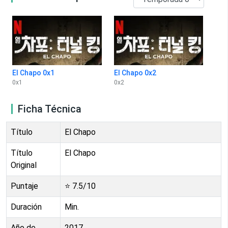
El Chapo 0x1
El Chapo 0x2
0
x
1
0
x
2
Ficha Técnica
Título
El Chapo
Título
El Chapo
Original
Puntaje
⭐
7.5
/10
Duración
Min.
Año de
2017