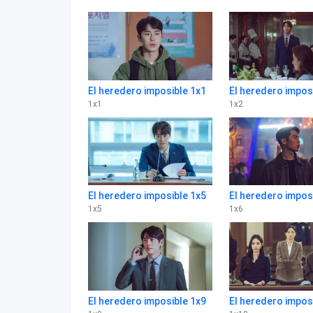
El heredero imposible 1x1
El heredero impos
1
x
1
1
x
2
El heredero imposible 1x5
El heredero impos
1
x
5
1
x
6
El heredero imposible 1x9
El heredero impos