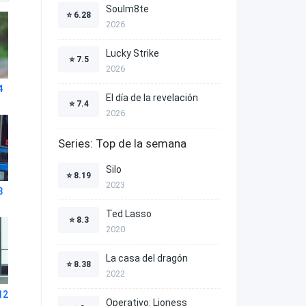
Soulm8te
⭐
6.28
2026
Lucky Strike
⭐
7.5
2026
4
El día de la revelación
⭐
7.4
2026
Series: Top de la semana
Silo
⭐
8.19
2023
8
Ted Lasso
⭐
8.3
2020
La casa del dragón
⭐
8.38
2022
12
Operativo: Lioness