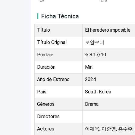
1
x
9
1
x
10
Ficha Técnica
Título
El heredero imposible
Título Original
로얄로더
Puntaje
⭐
8.17
/10
Duración
Min.
Año de Estreno
2024
País
South Korea
Géneros
Drama
Directores
Actores
이재욱, 이준영, 홍수주, Cho