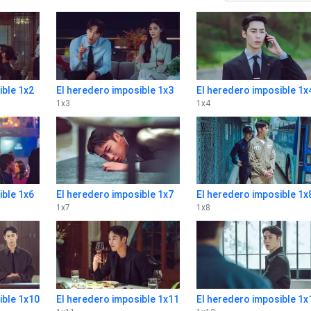
ible 1x2
El heredero imposible 1x3
El heredero imposible 1x
1
x
3
1
x
4
ible 1x6
El heredero imposible 1x7
El heredero imposible 1x
1
x
7
1
x
8
ible 1x10
El heredero imposible 1x11
El heredero imposible 1x