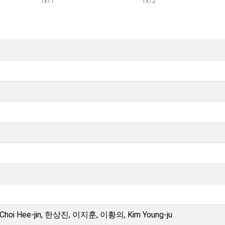
1
x
11
1
x
12
i Hee-jin, 한상진, 이지훈, 이황의, Kim Young-ju