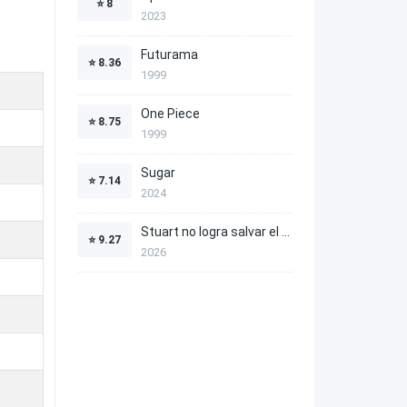
⭐
8
2023
Futurama
⭐
8.36
1999
One Piece
⭐
8.75
1999
Sugar
⭐
7.14
2024
Stuart no logra salvar el Universo
⭐
9.27
2026