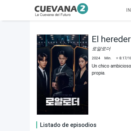
IN
El herede
로얄로더
2024
Min.
⭐
8.17
/1
Un chico ambicioso 
propia.
Listado de episodios