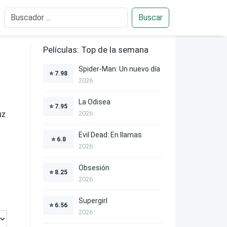
Buscar
Películas: Top de la semana
Spider-Man: Un nuevo día
⭐
7.98
2026
La Odisea
⭐
7.95
uz
2026
Evil Dead: En llamas
⭐
6.8
2026
Obsesión
⭐
8.25
2026
Supergirl
⭐
6.56
2026