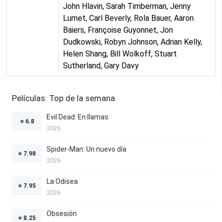
John Hlavin, Sarah Timberman, Jenny
Lumet, Carl Beverly, Rola Bauer, Aaron
Baiers, Françoise Guyonnet, Jon
Dudkowski, Robyn Johnson, Adrian Kelly,
Helen Shang, Bill Wolkoff, Stuart
Sutherland, Gary Davy
Películas: Top de la semana
Evil Dead: En llamas
⭐
6.8
2026
Spider-Man: Un nuevo día
⭐
7.98
2026
La Odisea
⭐
7.95
2026
Obsesión
⭐
8.25