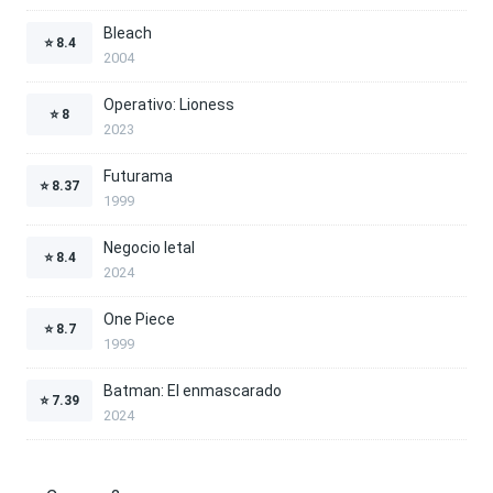
Bleach
⭐
8.4
2004
Operativo: Lioness
⭐
8
2023
Futurama
⭐
8.37
1999
Negocio letal
⭐
8.4
2024
One Piece
⭐
8.7
1999
Batman: El enmascarado
⭐
7.39
2024