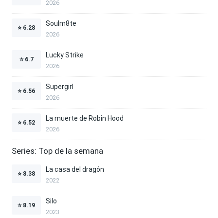
2026
Soulm8te
⭐
6.28
2026
Lucky Strike
⭐
6.7
2026
Supergirl
⭐
6.56
2026
La muerte de Robin Hood
⭐
6.52
2026
Series: Top de la semana
La casa del dragón
⭐
8.38
2022
Silo
⭐
8.19
2023