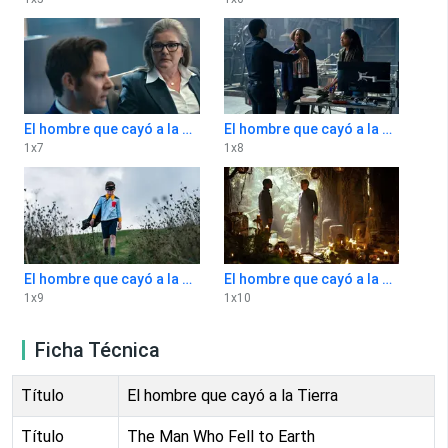
El hombre que cayó a la Tierra 1x7
El hombre que cayó a la Tierra 1x8
1
x
7
1
x
8
El hombre que cayó a la Tierra 1x9
El hombre que cayó a la Tierra 1x10
1
x
9
1
x
10
Ficha Técnica
Título
El hombre que cayó a la Tierra
Título
The Man Who Fell to Earth