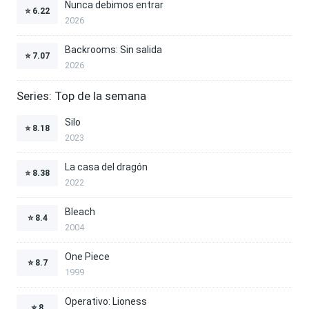
Nunca debimos entrar
⭐
6.22
2026
Backrooms: Sin salida
⭐
7.07
2026
Series: Top de la semana
Silo
⭐
8.18
2023
La casa del dragón
⭐
8.38
2022
Bleach
⭐
8.4
2004
One Piece
⭐
8.7
1999
Operativo: Lioness
⭐
8