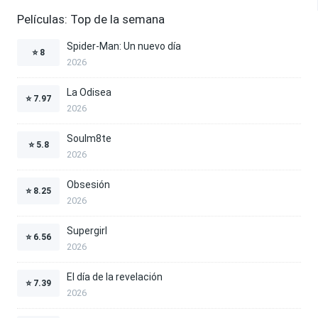
Películas: Top de la semana
Spider-Man: Un nuevo día
⭐
8
2026
La Odisea
⭐
7.97
2026
Soulm8te
⭐
5.8
2026
Obsesión
⭐
8.25
2026
Supergirl
⭐
6.56
2026
El día de la revelación
⭐
7.39
2026