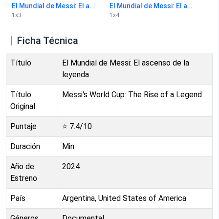
El Mundial de Messi: El ascenso de la leyenda 1x3
El Mundial de Messi: El ascenso de la leyenda 1x4
1
x
3
1
x
4
Ficha Técnica
Título
El Mundial de Messi: El ascenso de la
leyenda
Título
Messi's World Cup: The Rise of a Legend
Original
Puntaje
⭐
7.4
/10
Duración
Min.
Año de
2024
Estreno
País
Argentina, United States of America
Géneros
Documental