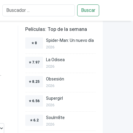
Buscar
Películas: Top de la semana
Spider-Man: Un nuevo día
⭐
8
2026
La Odisea
⭐
7.97
2026
.
Obsesión
⭐
8.25
2026
Supergirl
⭐
6.56
2026
Soulm8te
⭐
6.2
2026