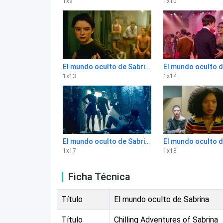
1
x
9
1
x
10
El mundo oculto de Sabrina 1x13
1
x
13
1
x
14
El mundo oculto de Sabrina 1x17
1
x
17
1
x
18
Ficha Técnica
Título
El mundo oculto de Sabrina
Título
Chilling Adventures of Sabrina