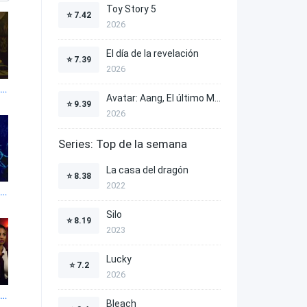
Toy Story 5
⭐
7.42
2026
El día de la revelación
⭐
7.39
2026
l mundo oculto de Sabrina 1x4
Avatar: Aang, El último Maestro Aire
⭐
9.39
2026
Series: Top de la semana
La casa del dragón
⭐
8.38
2022
l mundo oculto de Sabrina 1x8
Silo
⭐
8.19
2023
Lucky
⭐
7.2
2026
l mundo oculto de Sabrina 1x12
Bleach