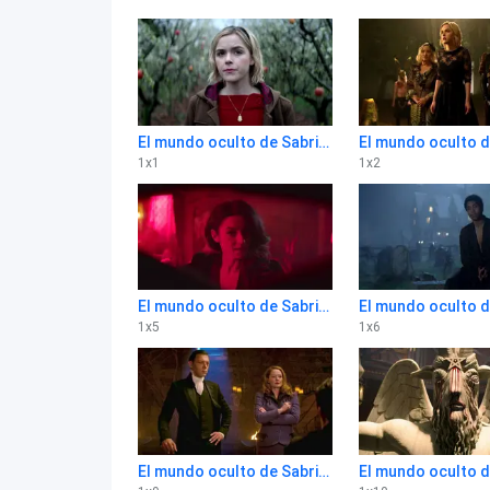
El mundo oculto de Sabrina 1x1
1
x
1
1
x
2
El mundo oculto de Sabrina 1x5
1
x
5
1
x
6
El mundo oculto de Sabrina 1x9