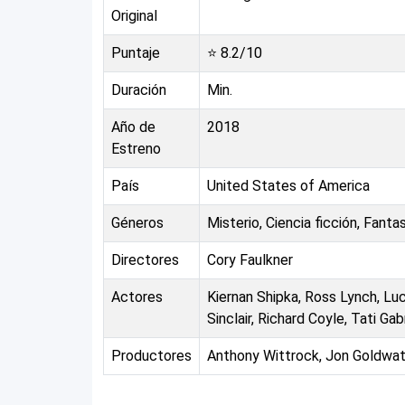
Original
Puntaje
⭐
8.2
/10
Duración
Min.
Año de
2018
Estreno
País
United States of America
Géneros
Misterio, Ciencia ficción, Fanta
Directores
Cory Faulkner
Actores
Kiernan Shipka, Ross Lynch, L
Sinclair, Richard Coyle, Tati G
Productores
Anthony Wittrock, Jon Goldwat