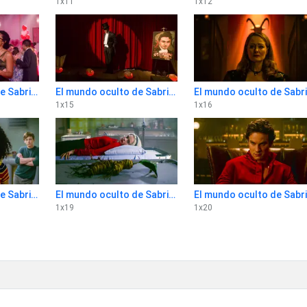
1
x
11
1
x
12
El mundo oculto de Sabrina 1x14
El mundo oculto de Sabrina 1x15
E
1
x
15
1
x
16
El mundo oculto de Sabrina 1x18
El mundo oculto de Sabrina 1x19
E
1
x
19
1
x
20