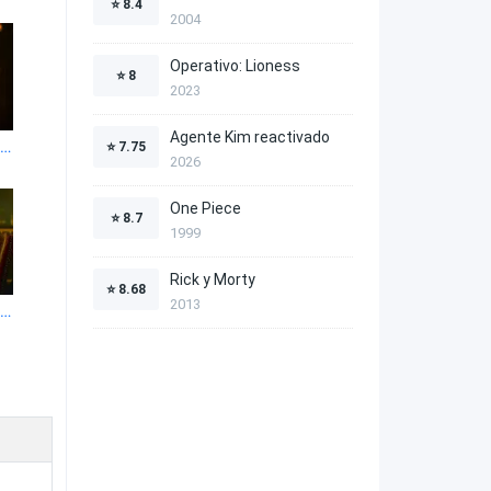
⭐
8.4
2004
Operativo: Lioness
⭐
8
2023
Agente Kim reactivado
l mundo oculto de Sabrina 1x16
⭐
7.75
2026
One Piece
⭐
8.7
1999
Rick y Morty
⭐
8.68
2013
l mundo oculto de Sabrina 1x20