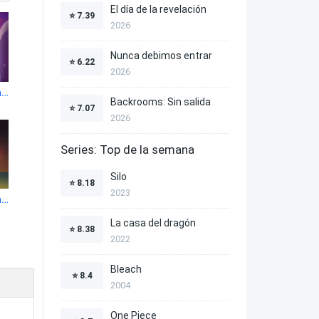
El día de la revelación
⭐
7.39
2026
Nunca debimos entrar
⭐
6.22
2026
El segundo mejor hospital de la galaxia 1x4
Backrooms: Sin salida
⭐
7.07
2026
Series: Top de la semana
Silo
⭐
8.18
2023
El segundo mejor hospital de la galaxia 1x8
La casa del dragón
⭐
8.38
2022
Bleach
⭐
8.4
2004
One Piece