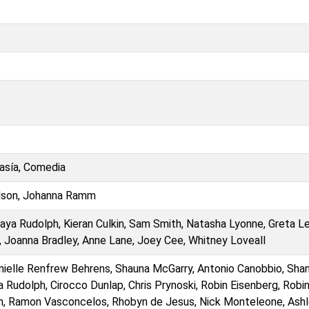
tasía, Comedia
elson, Johanna Ramm
ya Rudolph, Kieran Culkin, Sam Smith, Natasha Lyonne, Greta Le
 Joanna Bradley, Anne Lane, Joey Cee, Whitney Loveall
anielle Renfrew Behrens, Shauna McGarry, Antonio Canobbio, Sha
 Rudolph, Cirocco Dunlap, Chris Prynoski, Robin Eisenberg, Robi
on, Ramon Vasconcelos, Rhobyn de Jesus, Nick Monteleone, Ash