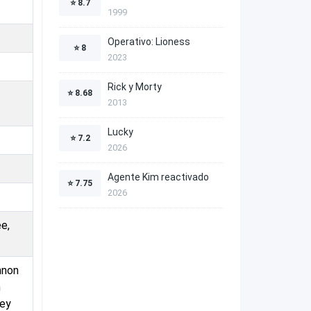
⭐
8.7
1999
Operativo: Lioness
⭐
8
2023
Rick y Morty
⭐
8.68
2013
Lucky
⭐
7.2
2026
Agente Kim reactivado
⭐
7.75
2026
e,
nnon
n
ley