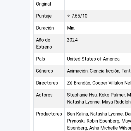
Original
Puntaje
⭐
7.65
/10
Duración
Min.
Año de
2024
Estreno
País
United States of America
Géneros
Animación, Ciencia ficción, Fan
Directores
Zé Brandão, Cooper Villalon N
Actores
Stephanie Hsu, Keke Palmer, Ma
Natasha Lyonne, Maya Rudolph,
Productores
Ben Kalina, Natasha Lyonne, D
Prynoski, Robin Eisenberg, Maya
Eisenberg, Asha Michelle Wils