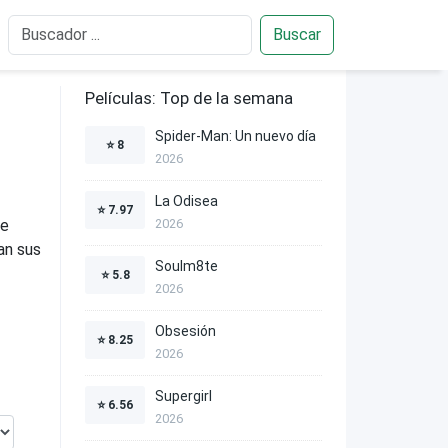
Buscar
Películas: Top de la semana
Spider-Man: Un nuevo día
⭐
8
2026
La Odisea
⭐
7.97
te
2026
ran sus
Soulm8te
⭐
5.8
2026
Obsesión
⭐
8.25
2026
Supergirl
⭐
6.56
2026