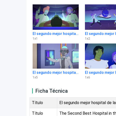
El segundo mejor hospital de la galaxia 1x1
1
x
1
1
x
2
El segundo mejor hospital de la galaxia 1x5
1
x
5
1
x
6
Ficha Técnica
Título
El segundo mejor hospital de la
Título
The Second Best Hospital in t