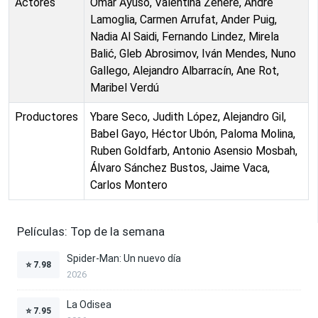
Actores
Omar Ayuso, Valentina Zenere, André
Lamoglia, Carmen Arrufat, Ander Puig,
Nadia Al Saidi, Fernando Lindez, Mirela
Balić, Gleb Abrosimov, Iván Mendes, Nuno
Gallego, Alejandro Albarracín, Ane Rot,
Maribel Verdú
Productores
Ybare Seco, Judith López, Alejandro Gil,
Babel Gayo, Héctor Ubón, Paloma Molina,
Ruben Goldfarb, Antonio Asensio Mosbah,
Álvaro Sánchez Bustos, Jaime Vaca,
Carlos Montero
Películas: Top de la semana
Spider-Man: Un nuevo día
⭐
7.98
2026
La Odisea
⭐
7.95