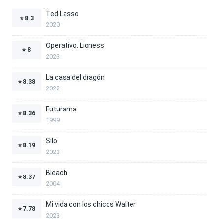
Ted Lasso
⭐
8.3
2020
Operativo: Lioness
⭐
8
2023
La casa del dragón
⭐
8.38
2022
Futurama
⭐
8.36
1999
Silo
⭐
8.19
2023
Bleach
⭐
8.37
2004
Mi vida con los chicos Walter
⭐
7.78
2023