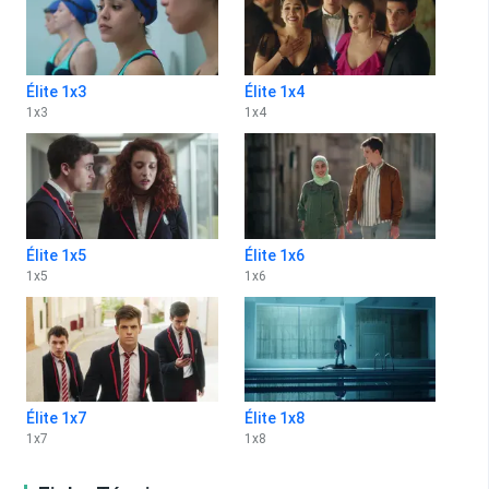
Élite 1x3
Élite 1x4
1
x
3
1
x
4
Élite 1x5
Élite 1x6
1
x
5
1
x
6
Élite 1x7
Élite 1x8
1
x
7
1
x
8