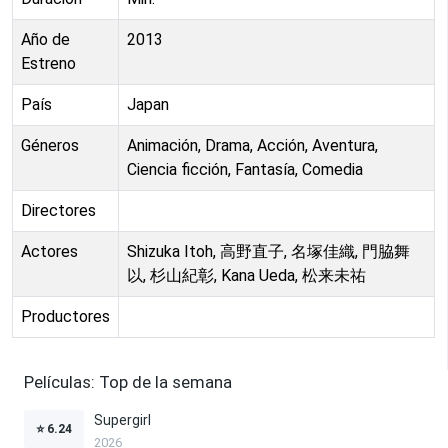
Año de
2013
Estreno
País
Japan
Géneros
Animación, Drama, Acción, Aventura,
Ciencia ficción, Fantasía, Comedia
Directores
Actores
Shizuka Itoh, 高野直子, 名塚佳織, 門脇舞
以, 杉山紀彰, Kana Ueda, 松来未祐
Productores
Películas: Top de la semana
Supergirl
⭐
6.24
2026