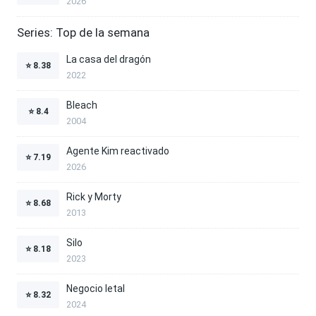
2026
Series: Top de la semana
La casa del dragón
⭐
8.38
2022
Bleach
⭐
8.4
2004
Agente Kim reactivado
⭐
7.19
2026
Rick y Morty
⭐
8.68
2013
Silo
⭐
8.18
2023
Negocio letal
⭐
8.32
2024