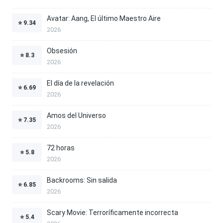
Avatar: Aang, El último Maestro Aire
⭐
9.34
2026
Obsesión
⭐
8.3
2026
El día de la revelación
⭐
6.69
2026
Amos del Universo
⭐
7.35
2026
72 horas
⭐
5.8
2026
Backrooms: Sin salida
⭐
6.85
2026
Scary Movie: Terroríficamente incorrecta
⭐
5.4