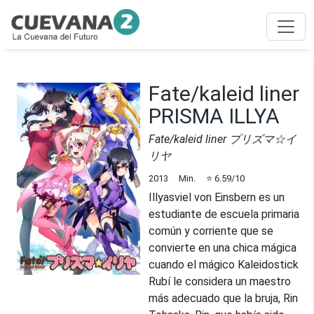
Fate/kaleid liner
PRISMA ILLYA
Fate/kaleid liner プリズマ☆イ
リヤ
2013
Min.
⭐
6.59
/10
Illyasviel von Einsbern es un
estudiante de escuela primaria
común y corriente que se
convierte en una chica mágica
cuando el mágico Kaleidostick
Rubí le considera un maestro
más adecuado que la bruja, Rin