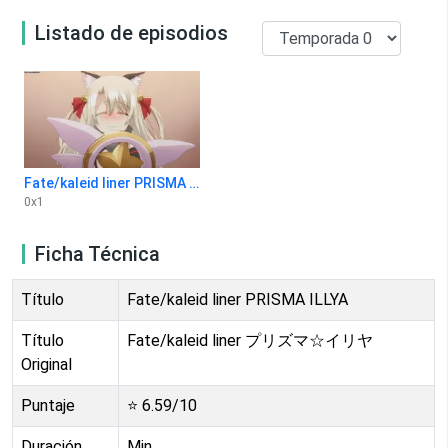
Listado de episodios
Fate/kaleid liner PRISMA ILLYA 0x1
0
x
1
Ficha Técnica
Título
Fate/kaleid liner PRISMA ILLYA
Título
Fate/kaleid liner プリズマ☆イリヤ
Original
Puntaje
⭐
6.59
/10
Duración
Min.