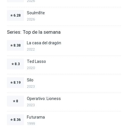
2026
Soulm8te
⭐
6.28
2026
Series: Top de la semana
La casa del dragón
⭐
8.38
2022
Ted Lasso
⭐
8.3
2020
Silo
⭐
8.19
2023
Operativo: Lioness
⭐
8
2023
Futurama
⭐
8.36
1999