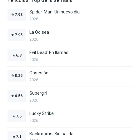
Películas: Top de la semana
Spider-Man: Un nuevo día
⭐
7.98
2026
La Odisea
⭐
7.95
2026
Evil Dead: En llamas
⭐
6.8
2026
Obsesión
⭐
8.25
2026
Supergirl
⭐
6.56
2026
Lucky Strike
⭐
7.5
2026
Backrooms: Sin salida
⭐
7.1