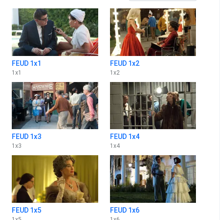
FEUD 1x1
FEUD 1x2
1
x
1
1
x
2
FEUD 1x3
FEUD 1x4
1
x
3
1
x
4
FEUD 1x5
FEUD 1x6
1
x
5
1
x
6