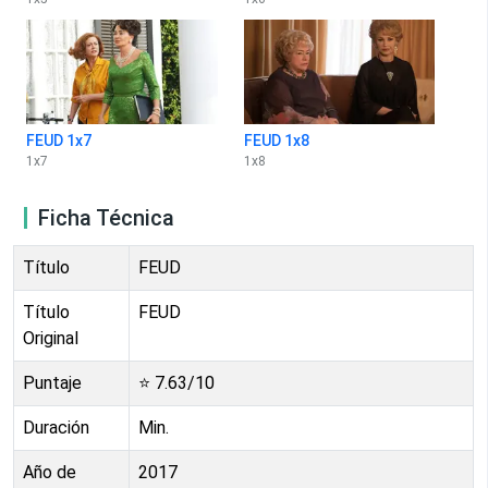
FEUD 1x7
FEUD 1x8
1
x
7
1
x
8
Ficha Técnica
Título
FEUD
Título
FEUD
Original
Puntaje
⭐
7.63
/10
Duración
Min.
Año de
2017