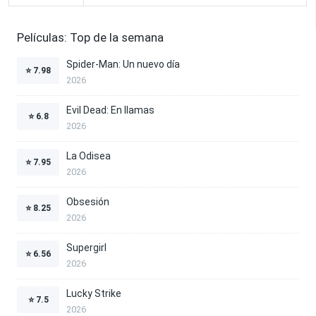
Películas: Top de la semana
Spider-Man: Un nuevo día
⭐
7.98
2026
Evil Dead: En llamas
⭐
6.8
2026
La Odisea
⭐
7.95
2026
Obsesión
⭐
8.25
2026
Supergirl
⭐
6.56
2026
Lucky Strike
⭐
7.5
2026