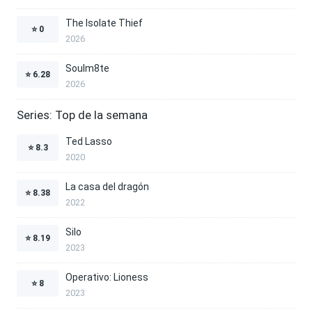
The Isolate Thief
⭐
0
2026
Soulm8te
⭐
6.28
2026
Series: Top de la semana
Ted Lasso
⭐
8.3
2020
La casa del dragón
⭐
8.38
2022
Silo
⭐
8.19
2023
Operativo: Lioness
⭐
8
2023