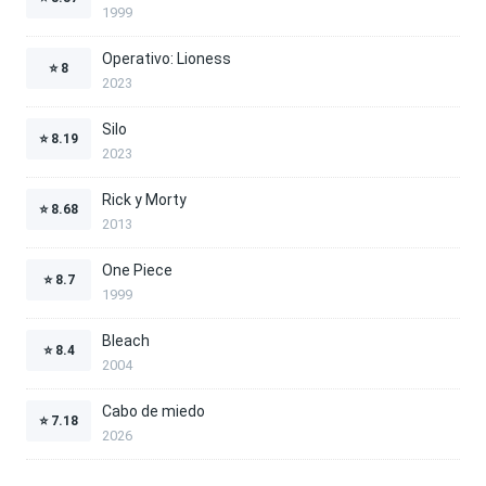
1999
Operativo: Lioness
⭐
8
2023
Silo
⭐
8.19
2023
Rick y Morty
⭐
8.68
2013
One Piece
⭐
8.7
1999
Bleach
⭐
8.4
2004
Cabo de miedo
⭐
7.18
2026