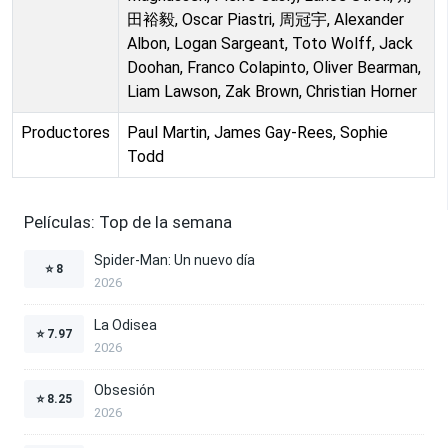
田裕毅, Oscar Piastri, 周冠宇, Alexander
Albon, Logan Sargeant, Toto Wolff, Jack
Doohan, Franco Colapinto, Oliver Bearman,
Liam Lawson, Zak Brown, Christian Horner
Productores
Paul Martin, James Gay-Rees, Sophie
Todd
Películas: Top de la semana
Spider-Man: Un nuevo día
⭐
8
2026
La Odisea
⭐
7.97
2026
Obsesión
⭐
8.25
2026