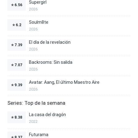
Supergirl
⭐
6.56
2026
Soulm8te
⭐
6.2
2026
El día de la revelación
⭐
7.39
2026
Backrooms: Sin salida
⭐
7.07
2026
Avatar: Aang, El último Maestro Aire
⭐
9.39
2026
Series: Top de la semana
La casa del dragón
⭐
8.38
2022
Futurama
⭐
8.37