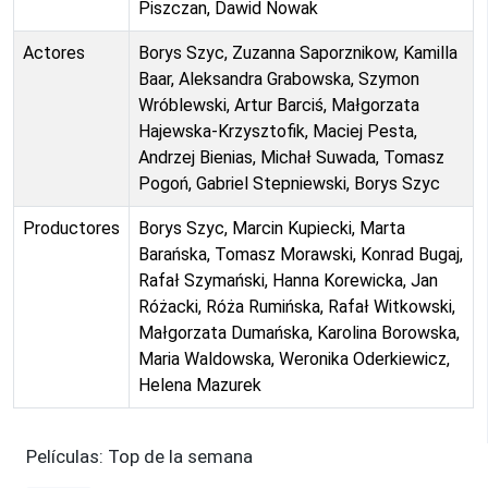
Piszczan, Dawid Nowak
Actores
Borys Szyc, Zuzanna Saporznikow, Kamilla
Baar, Aleksandra Grabowska, Szymon
Wróblewski, Artur Barciś, Małgorzata
Hajewska-Krzysztofik, Maciej Pesta,
Andrzej Bienias, Michał Suwada, Tomasz
Pogoń, Gabriel Stepniewski, Borys Szyc
Productores
Borys Szyc, Marcin Kupiecki, Marta
Barańska, Tomasz Morawski, Konrad Bugaj,
Rafał Szymański, Hanna Korewicka, Jan
Różacki, Róża Rumińska, Rafał Witkowski,
Małgorzata Dumańska, Karolina Borowska,
Maria Waldowska, Weronika Oderkiewicz,
Helena Mazurek
Películas: Top de la semana