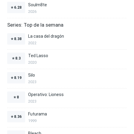
Soulm8te
⭐
6.28
2026
Series: Top de la semana
La casa del dragón
⭐
8.38
2022
Ted Lasso
⭐
8.3
2020
Silo
⭐
8.19
2023
Operativo: Lioness
⭐
8
2023
Futurama
⭐
8.36
1999
Bleach