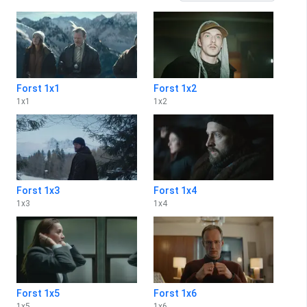
Forst 1x1
Forst 1x2
1
x
1
1
x
2
Forst 1x3
Forst 1x4
1
x
3
1
x
4
Forst 1x5
Forst 1x6
1
x
5
1
x
6