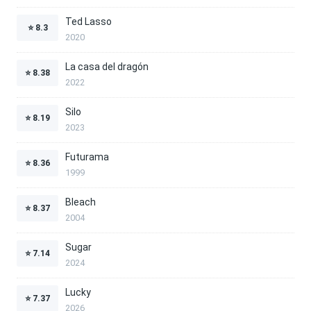
Ted Lasso
⭐
8.3
2020
La casa del dragón
⭐
8.38
2022
Silo
⭐
8.19
2023
Futurama
⭐
8.36
1999
Bleach
⭐
8.37
2004
Sugar
⭐
7.14
2024
Lucky
⭐
7.37
2026