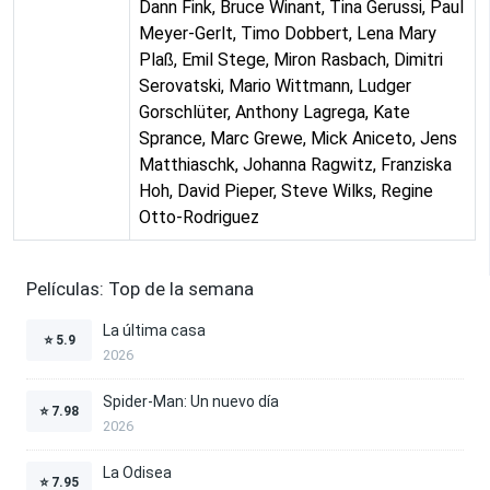
Dann Fink, Bruce Winant, Tina Gerussi, Paul
Meyer-Gerlt, Timo Dobbert, Lena Mary
Plaß, Emil Stege, Miron Rasbach, Dimitri
Serovatski, Mario Wittmann, Ludger
Gorschlüter, Anthony Lagrega, Kate
Sprance, Marc Grewe, Mick Aniceto, Jens
Matthiaschk, Johanna Ragwitz, Franziska
Hoh, David Pieper, Steve Wilks, Regine
Otto-Rodriguez
Películas: Top de la semana
La última casa
⭐
5.9
2026
Spider-Man: Un nuevo día
⭐
7.98
2026
La Odisea
⭐
7.95