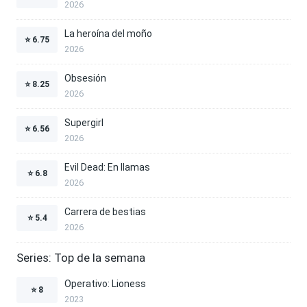
2026
La heroína del moño
⭐
6.75
2026
Obsesión
⭐
8.25
2026
Supergirl
⭐
6.56
2026
Evil Dead: En llamas
⭐
6.8
2026
Carrera de bestias
⭐
5.4
2026
Series: Top de la semana
Operativo: Lioness
⭐
8
2023