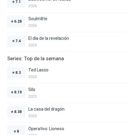
⭐
7.1
2026
Soulm8te
⭐
6.28
2026
El día de la revelación
⭐
7.4
2026
Series: Top de la semana
Ted Lasso
⭐
8.3
2020
Silo
⭐
8.19
2023
La casa del dragón
⭐
8.38
2022
Operativo: Lioness
⭐
8