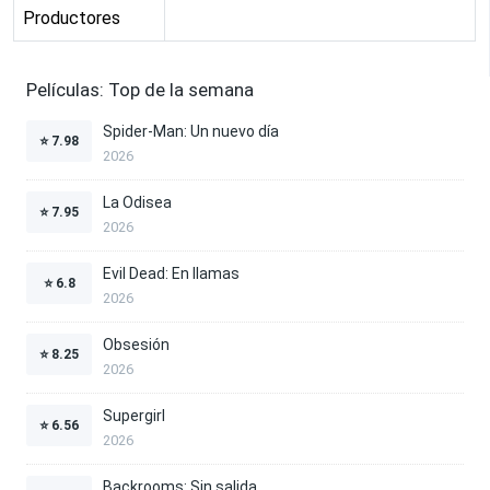
Productores
Películas: Top de la semana
Spider-Man: Un nuevo día
⭐
7.98
2026
La Odisea
⭐
7.95
2026
Evil Dead: En llamas
⭐
6.8
2026
Obsesión
⭐
8.25
2026
Supergirl
⭐
6.56
2026
Backrooms: Sin salida