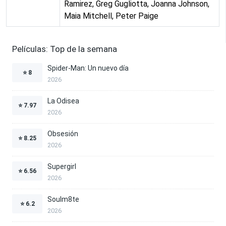
Ramirez, Greg Gugliotta, Joanna Johnson,
Maia Mitchell, Peter Paige
Películas: Top de la semana
Spider-Man: Un nuevo día
⭐
8
2026
La Odisea
⭐
7.97
2026
Obsesión
⭐
8.25
2026
Supergirl
⭐
6.56
2026
Soulm8te
⭐
6.2
2026