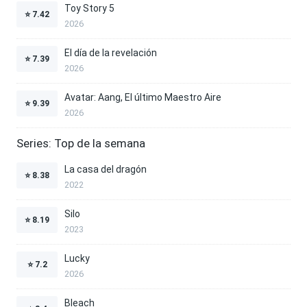
Toy Story 5
⭐
7.42
2026
El día de la revelación
⭐
7.39
2026
Avatar: Aang, El último Maestro Aire
⭐
9.39
2026
Series: Top de la semana
La casa del dragón
⭐
8.38
2022
Silo
⭐
8.19
2023
Lucky
⭐
7.2
2026
Bleach