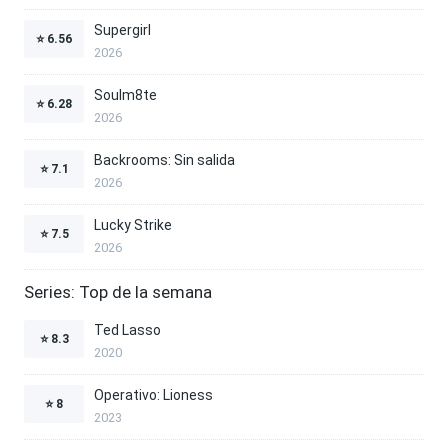
Supergirl
⭐
6.56
2026
Soulm8te
⭐
6.28
2026
Backrooms: Sin salida
⭐
7.1
2026
Lucky Strike
⭐
7.5
2026
Series: Top de la semana
Ted Lasso
⭐
8.3
2020
Operativo: Lioness
⭐
8
2023