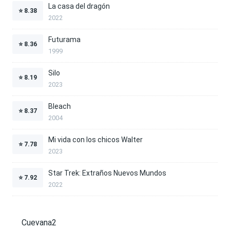
La casa del dragón
⭐
8.38
2022
Futurama
⭐
8.36
1999
Silo
⭐
8.19
2023
Bleach
⭐
8.37
2004
Mi vida con los chicos Walter
⭐
7.78
2023
Star Trek: Extraños Nuevos Mundos
⭐
7.92
2022
Cuevana2