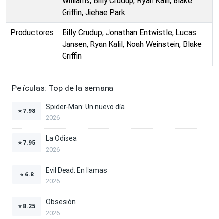
Williams, Billy Crudup, Ryan Kalil, Blake
Griffin, Jiehae Park
Productores
Billy Crudup, Jonathan Entwistle, Lucas
Jansen, Ryan Kalil, Noah Weinstein, Blake
Griffin
Películas: Top de la semana
Spider-Man: Un nuevo día
⭐
7.98
2026
La Odisea
⭐
7.95
2026
Evil Dead: En llamas
⭐
6.8
2026
Obsesión
⭐
8.25
2026