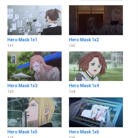
Hero Mask 1x1
Hero Mask 1x2
1
x
1
1
x
2
Hero Mask 1x3
Hero Mask 1x4
1
x
3
1
x
4
Hero Mask 1x5
Hero Mask 1x6
1
x
5
1
x
6