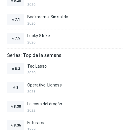
⭐
6.28
2026
Backrooms: Sin salida
⭐
7.1
2026
Lucky Strike
⭐
7.5
2026
Series: Top de la semana
Ted Lasso
⭐
8.3
2020
Operativo: Lioness
⭐
8
2023
La casa del dragón
⭐
8.38
2022
Futurama
⭐
8.36
1999