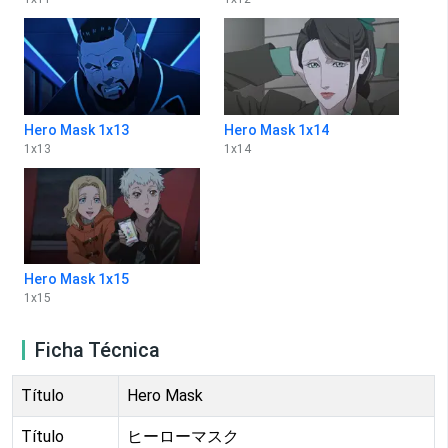
Hero Mask 1x13
Hero Mask 1x14
1
x
13
1
x
14
Hero Mask 1x15
1
x
15
Ficha Técnica
Título
Hero Mask
Título
ヒーローマスク