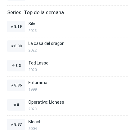
Series: Top de la semana
Silo
⭐
8.19
2023
La casa del dragón
⭐
8.38
2022
Ted Lasso
⭐
8.3
2020
Futurama
⭐
8.36
1999
Operativo: Lioness
⭐
8
2023
Bleach
⭐
8.37
2004