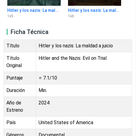
Hitler y los nazis: La maldad a juicio 1x5
Hitler y los nazis: La maldad a juicio 1x6
1
x
5
1
x
6
Ficha Técnica
Título
Hitler y los nazis: La maldad a juicio
Título
Hitler and the Nazis: Evil on Trial
Original
Puntaje
⭐
7.1
/10
Duración
Min.
Año de
2024
Estreno
País
United States of America
Géneros
Documental