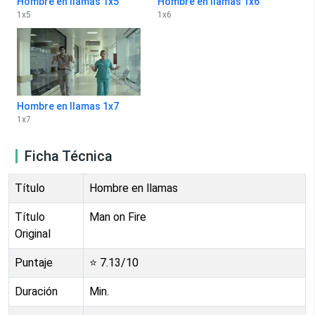
Hombre en llamas 1x5
Hombre en llamas 1x6
1
x
5
1
x
6
Hombre en llamas 1x7
1
x
7
Ficha Técnica
Título
Hombre en llamas
Título
Man on Fire
Original
Puntaje
⭐
7.13
/10
Duración
Min.