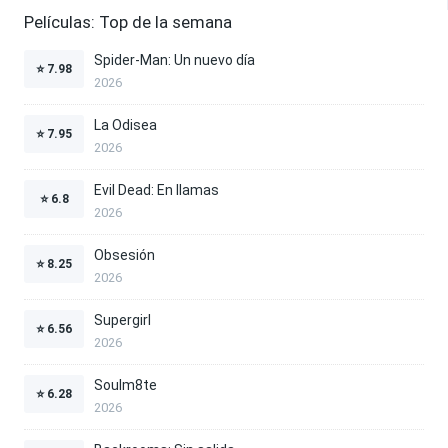
Películas: Top de la semana
Spider-Man: Un nuevo día
⭐
7.98
2026
La Odisea
⭐
7.95
2026
Evil Dead: En llamas
⭐
6.8
2026
Obsesión
⭐
8.25
2026
Supergirl
⭐
6.56
2026
Soulm8te
⭐
6.28
2026