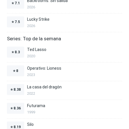
Backrooms: Sin salida
⭐
7.1
2026
Lucky Strike
⭐
7.5
2026
Series: Top de la semana
Ted Lasso
⭐
8.3
2020
Operativo: Lioness
⭐
8
2023
La casa del dragón
⭐
8.38
2022
Futurama
⭐
8.36
1999
Silo
⭐
8.19