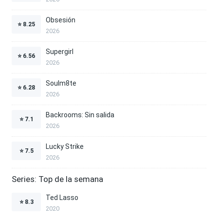
Obsesión
⭐
8.25
2026
Supergirl
⭐
6.56
2026
Soulm8te
⭐
6.28
2026
Backrooms: Sin salida
⭐
7.1
2026
Lucky Strike
⭐
7.5
2026
Series: Top de la semana
Ted Lasso
⭐
8.3
2020