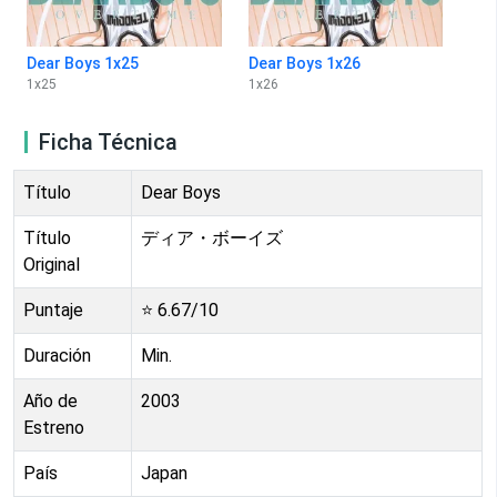
Dear Boys 1x25
Dear Boys 1x26
1
x
25
1
x
26
Ficha Técnica
Título
Dear Boys
Título
ディア・ボーイズ
Original
Puntaje
⭐
6.67
/10
Duración
Min.
Año de
2003
Estreno
País
Japan