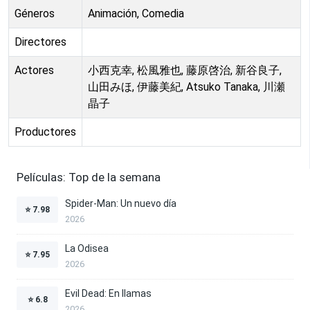
Géneros
Animación, Comedia
Directores
Actores
小西克幸, 松風雅也, 藤原啓治, 新谷良子,
山田みほ, 伊藤美紀, Atsuko Tanaka, 川瀬
晶子
Productores
Películas: Top de la semana
Spider-Man: Un nuevo día
⭐
7.98
2026
La Odisea
⭐
7.95
2026
Evil Dead: En llamas
⭐
6.8
2026