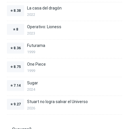
La casa del dragón
⭐
8.38
2022
Operativo: Lioness
⭐
8
2023
Futurama
⭐
8.36
1999
One Piece
⭐
8.75
1999
Sugar
⭐
7.14
2024
Stuart no logra salvar el Universo
⭐
9.27
2026