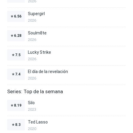
2026
Supergirl
⭐
6.56
2026
Soulm8te
⭐
6.28
2026
Lucky Strike
⭐
7.5
2026
El día de la revelación
⭐
7.4
2026
Series: Top de la semana
Silo
⭐
8.19
2023
Ted Lasso
⭐
8.3
2020