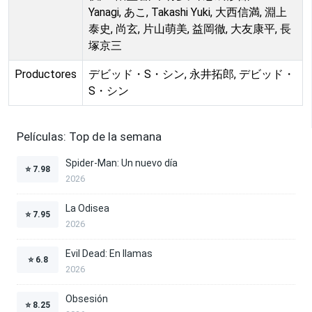
Yanagi, あこ, Takashi Yuki, 大西信満, 淵上
泰史, 尚玄, 片山萌美, 益岡徹, 大友康平, 長
塚京三
Productores
デビッド・S・シン, 永井拓郎, デビッド・
S・シン
Películas: Top de la semana
Spider-Man: Un nuevo día
⭐
7.98
2026
La Odisea
⭐
7.95
2026
Evil Dead: En llamas
⭐
6.8
2026
Obsesión
⭐
8.25