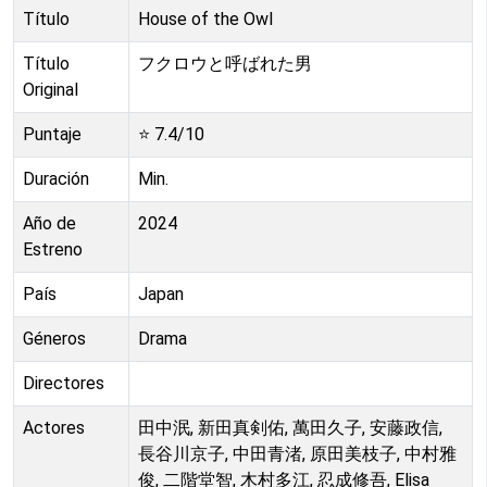
Título
House of the Owl
Título
フクロウと呼ばれた男
Original
Puntaje
⭐
7.4
/10
Duración
Min.
Año de
2024
Estreno
País
Japan
Géneros
Drama
Directores
Actores
田中泯, 新田真剣佑, 萬田久子, 安藤政信,
長谷川京子, 中田青渚, 原田美枝子, 中村雅
俊, 二階堂智, 木村多江, 忍成修吾, Elisa