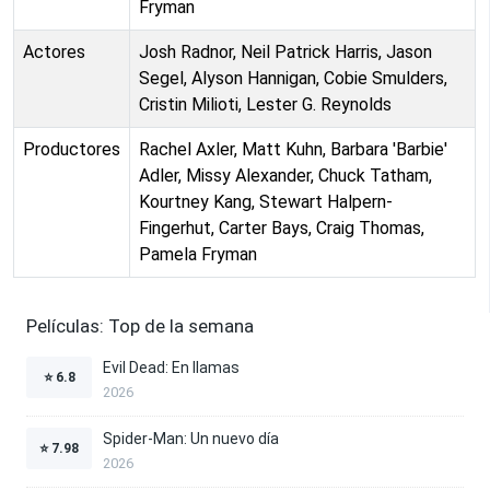
Fryman
Actores
Josh Radnor, Neil Patrick Harris, Jason
Segel, Alyson Hannigan, Cobie Smulders,
Cristin Milioti, Lester G. Reynolds
Productores
Rachel Axler, Matt Kuhn, Barbara 'Barbie'
Adler, Missy Alexander, Chuck Tatham,
Kourtney Kang, Stewart Halpern-
Fingerhut, Carter Bays, Craig Thomas,
Pamela Fryman
Películas: Top de la semana
Evil Dead: En llamas
⭐
6.8
2026
Spider-Man: Un nuevo día
⭐
7.98
2026