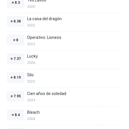
Ted Lasso
⭐
8.3
2020
La casa del dragón
⭐
8.38
2022
Operativo: Lioness
⭐
8
2023
Lucky
⭐
7.37
2026
Silo
⭐
8.19
2023
Cien años de soledad
⭐
7.95
2024
Bleach
⭐
8.4
2004