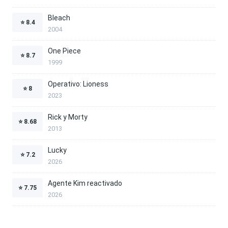
Bleach
⭐
8.4
2004
One Piece
⭐
8.7
1999
Operativo: Lioness
⭐
8
2023
Rick y Morty
⭐
8.68
2013
Lucky
⭐
7.2
2026
Agente Kim reactivado
⭐
7.75
2026