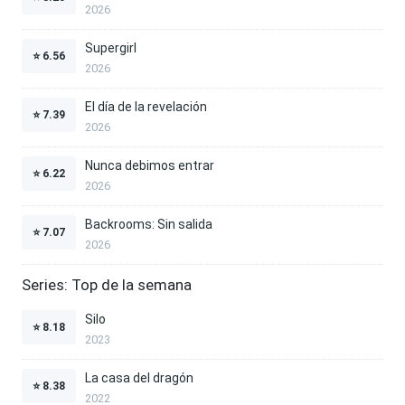
2026
Supergirl
⭐
6.56
2026
El día de la revelación
⭐
7.39
2026
Nunca debimos entrar
⭐
6.22
2026
Backrooms: Sin salida
⭐
7.07
2026
Series: Top de la semana
Silo
⭐
8.18
2023
La casa del dragón
⭐
8.38
2022