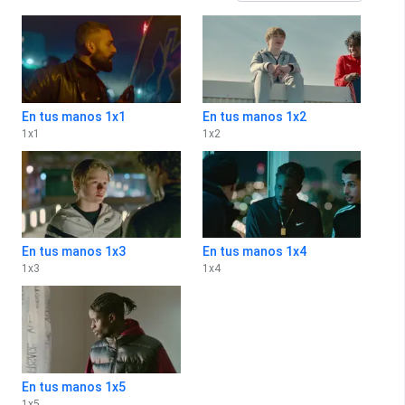
En tus manos 1x1
En tus manos 1x2
1
x
1
1
x
2
En tus manos 1x3
En tus manos 1x4
1
x
3
1
x
4
En tus manos 1x5
1
x
5