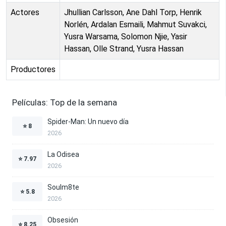
Actores
Jhullian Carlsson, Ane Dahl Torp, Henrik
Norlén, Ardalan Esmaili, Mahmut Suvakci,
Yusra Warsama, Solomon Njie, Yasir
Hassan, Olle Strand, Yusra Hassan
Productores
Películas: Top de la semana
Spider-Man: Un nuevo día
⭐
8
2026
La Odisea
⭐
7.97
2026
Soulm8te
⭐
5.8
2026
Obsesión
⭐
8.25