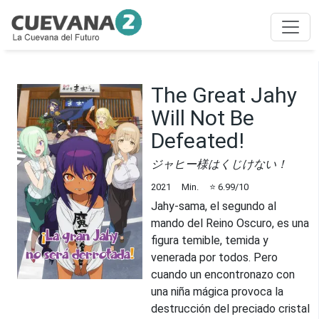
The Great Jahy
Will Not Be
Defeated!
ジャヒー様はくじけない！
2021
Min.
⭐
6.99
/10
Jahy-sama, el segundo al
mando del Reino Oscuro, es una
figura temible, temida y
venerada por todos. Pero
cuando un encontronazo con
una niña mágica provoca la
destrucción del preciado cristal