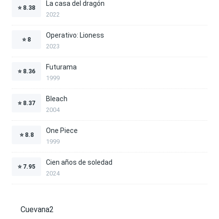
La casa del dragón
⭐
8.38
2022
Operativo: Lioness
⭐
8
2023
Futurama
⭐
8.36
1999
Bleach
⭐
8.37
2004
One Piece
⭐
8.8
1999
Cien años de soledad
⭐
7.95
2024
Cuevana2