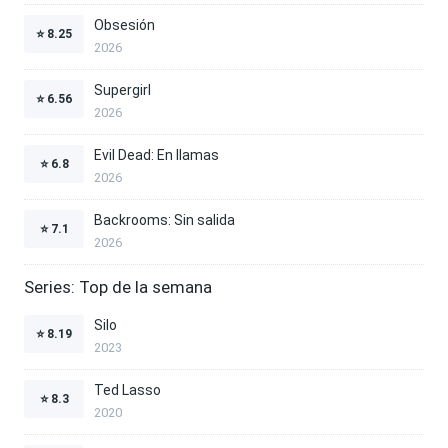
Obsesión
⭐
8.25
2026
Supergirl
⭐
6.56
2026
Evil Dead: En llamas
⭐
6.8
2026
Backrooms: Sin salida
⭐
7.1
2026
Series: Top de la semana
Silo
⭐
8.19
2023
Ted Lasso
⭐
8.3
2020