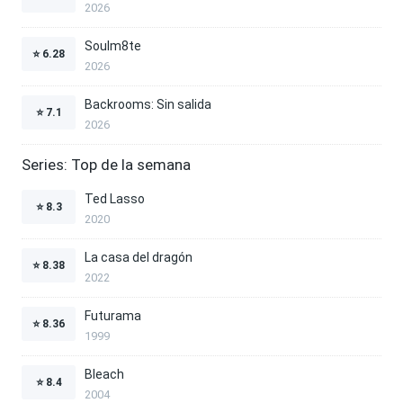
2026
Soulm8te
⭐
6.28
2026
Backrooms: Sin salida
⭐
7.1
2026
Series: Top de la semana
Ted Lasso
⭐
8.3
2020
La casa del dragón
⭐
8.38
2022
Futurama
⭐
8.36
1999
Bleach
⭐
8.4
2004