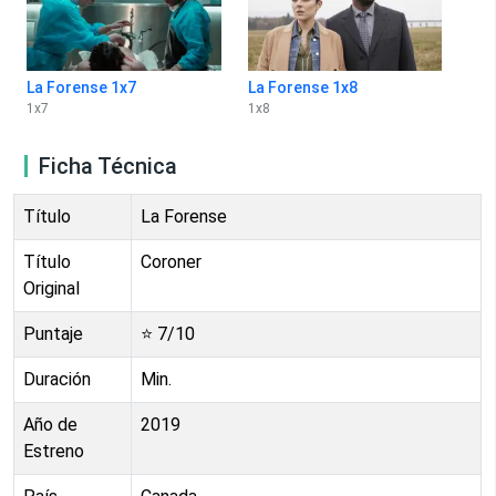
La Forense 1x7
La Forense 1x8
1
x
7
1
x
8
Ficha Técnica
Título
La Forense
Título
Coroner
Original
Puntaje
⭐
7
/10
Duración
Min.
Año de
2019
Estreno