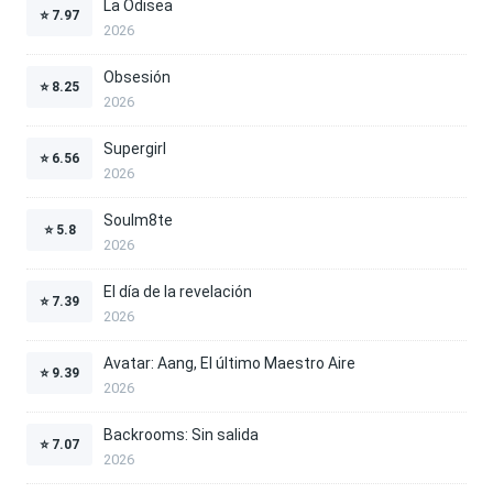
La Odisea
⭐
7.97
2026
Obsesión
⭐
8.25
2026
Supergirl
⭐
6.56
2026
Soulm8te
⭐
5.8
2026
El día de la revelación
⭐
7.39
2026
Avatar: Aang, El último Maestro Aire
⭐
9.39
2026
Backrooms: Sin salida
⭐
7.07
2026