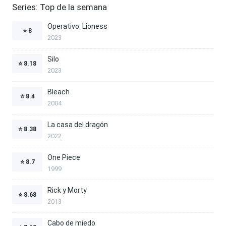
Series: Top de la semana
Operativo: Lioness
⭐
8
2023
Silo
⭐
8.18
2023
Bleach
⭐
8.4
2004
La casa del dragón
⭐
8.38
2022
One Piece
⭐
8.7
1999
Rick y Morty
⭐
8.68
2013
Cabo de miedo