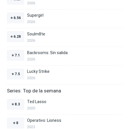
2026
Supergirl
⭐
6.56
2026
Soulm8te
⭐
6.28
2026
Backrooms: Sin salida
⭐
7.1
2026
Lucky Strike
⭐
7.5
2026
Series: Top de la semana
Ted Lasso
⭐
8.3
2020
Operativo: Lioness
⭐
8
2023