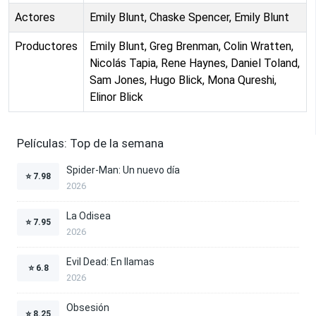
Actores
Emily Blunt, Chaske Spencer, Emily Blunt
Productores
Emily Blunt, Greg Brenman, Colin Wratten,
Nicolás Tapia, Rene Haynes, Daniel Toland,
Sam Jones, Hugo Blick, Mona Qureshi,
Elinor Blick
Películas: Top de la semana
Spider-Man: Un nuevo día
⭐
7.98
2026
La Odisea
⭐
7.95
2026
Evil Dead: En llamas
⭐
6.8
2026
Obsesión
⭐
8.25