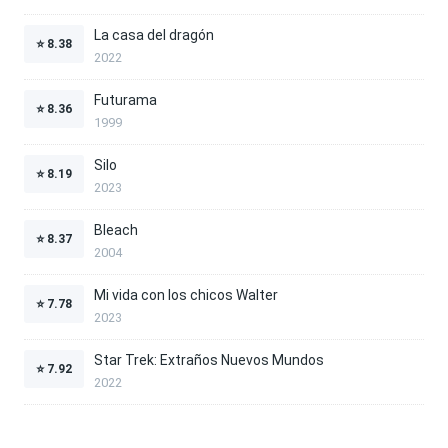
La casa del dragón
⭐
8.38
2022
Futurama
⭐
8.36
1999
Silo
⭐
8.19
2023
Bleach
⭐
8.37
2004
Mi vida con los chicos Walter
⭐
7.78
2023
Star Trek: Extraños Nuevos Mundos
⭐
7.92
2022