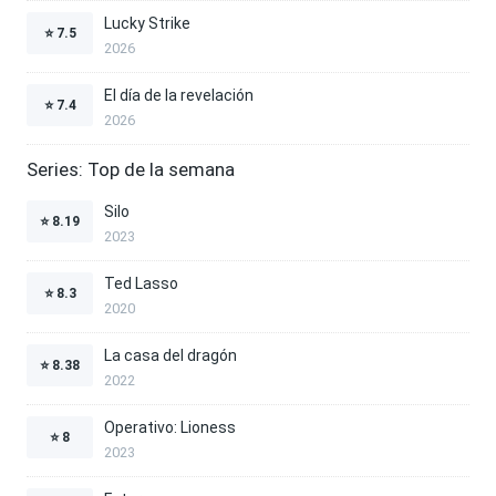
Lucky Strike
⭐
7.5
2026
El día de la revelación
⭐
7.4
2026
Series: Top de la semana
Silo
⭐
8.19
2023
Ted Lasso
⭐
8.3
2020
La casa del dragón
⭐
8.38
2022
Operativo: Lioness
⭐
8
2023