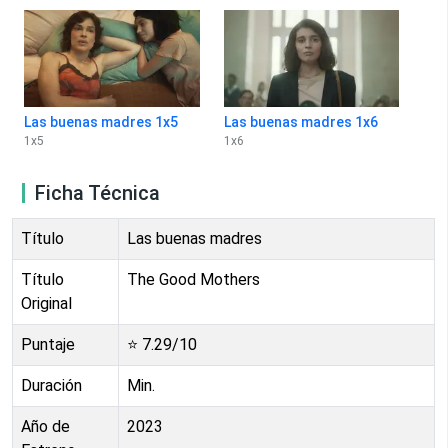
Las buenas madres 1x5
Las buenas madres 1x6
1
x
5
1
x
6
Ficha Técnica
Título
Las buenas madres
Título
The Good Mothers
Original
Puntaje
⭐
7.29
/10
Duración
Min.
Año de
2023