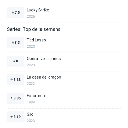
Lucky Strike
⭐
7.5
2026
Series: Top de la semana
Ted Lasso
⭐
8.3
2020
Operativo: Lioness
⭐
8
2023
La casa del dragón
⭐
8.38
2022
Futurama
⭐
8.36
1999
Silo
⭐
8.19
2023