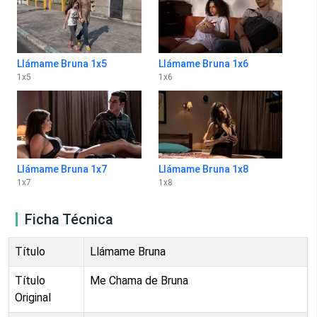
Llámame Bruna 1x5
Llámame Bruna 1x6
1
x
5
1
x
6
Llámame Bruna 1x7
Llámame Bruna 1x8
1
x
7
1
x
8
Ficha Técnica
Título
Llámame Bruna
Título
Me Chama de Bruna
Original