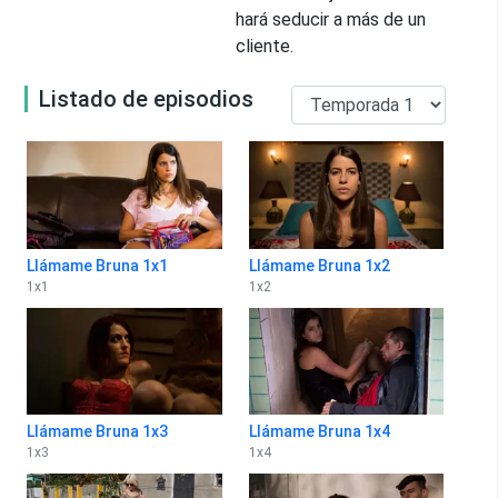
hará seducir a más de un
cliente.
Listado de episodios
Llámame Bruna 1x1
Llámame Bruna 1x2
1
x
1
1
x
2
Llámame Bruna 1x3
Llámame Bruna 1x4
1
x
3
1
x
4