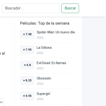
Buscar
Películas: Top de la semana
Spider-Man: Un nuevo día
⭐
7.98
2026
La Odisea
⭐
7.95
 al
2026
.
Evil Dead: En llamas
⭐
6.8
2026
Obsesión
⭐
8.25
2026
Supergirl
⭐
6.56
2026