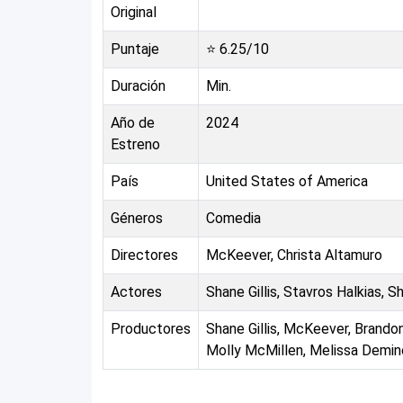
Original
Puntaje
⭐
6.25
/10
Duración
Min.
Año de
2024
Estreno
País
United States of America
Géneros
Comedia
Directores
McKeever, Christa Altamuro
Actores
Shane Gillis, Stavros Halkias, Sh
Productores
Shane Gillis, McKeever, Brando
Molly McMillen, Melissa Demino