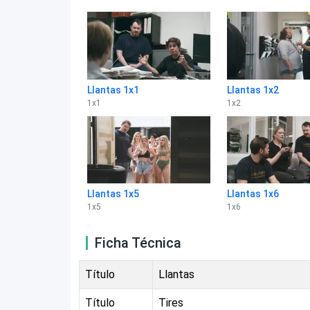
Llantas 1x1
Llantas 1x2
1
x
1
1
x
2
Llantas 1x5
Llantas 1x6
1
x
5
1
x
6
Ficha Técnica
Título
Llantas
Título
Tires