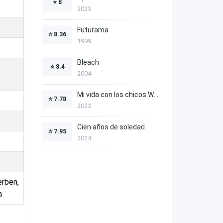
⭐
8
2023
Futurama
⭐
8.36
1999
Bleach
⭐
8.4
2004
Mi vida con los chicos Walter
⭐
7.78
2023
Cien años de soledad
⭐
7.95
2024
erben,
a