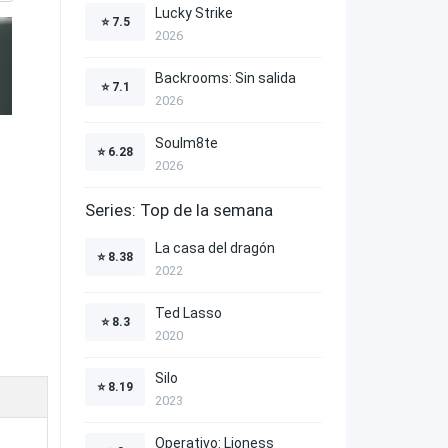
Lucky Strike
⭐
7.5
2026
Backrooms: Sin salida
⭐
7.1
2026
Soulm8te
⭐
6.28
2026
Series: Top de la semana
La casa del dragón
⭐
8.38
2022
Ted Lasso
⭐
8.3
2020
Silo
⭐
8.19
2023
Operativo: Lioness