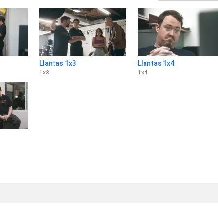
Llantas 1x3
Llantas 1x4
1
x
3
1
x
4