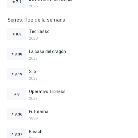
⭐
7.1
2026
Series: Top de la semana
Ted Lasso
⭐
8.3
2020
La casa del dragón
⭐
8.38
2022
Silo
⭐
8.19
2023
Operativo: Lioness
⭐
8
2023
Futurama
⭐
8.36
1999
Bleach
⭐
8.37