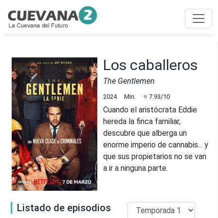
Los caballeros
The Gentlemen
2024
Min.
⭐
7.93
/10
Cuando el aristócrata Eddie
hereda la finca familiar,
descubre que alberga un
enorme imperio de cannabis... y
que sus propietarios no se van
a ir a ninguna parte.
Listado de episodios