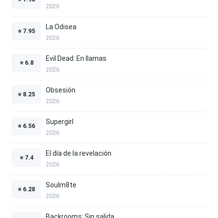
2026
La Odisea
⭐
7.95
2026
Evil Dead: En llamas
⭐
6.8
2026
Obsesión
⭐
8.25
2026
Supergirl
⭐
6.56
2026
El día de la revelación
⭐
7.4
2026
Soulm8te
⭐
6.28
2026
Backrooms: Sin salida