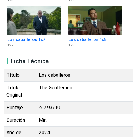
Los caballeros 1x7
Los caballeros 1x8
1
x
7
1
x
8
Ficha Técnica
Título
Los caballeros
Título
The Gentlemen
Original
Puntaje
⭐
7.93
/10
Duración
Min.
Año de
2024