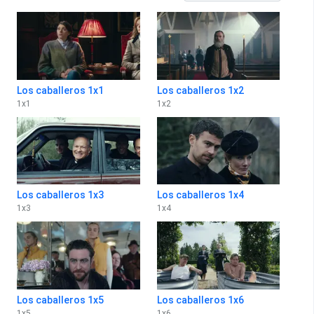
Los caballeros 1x1
Los caballeros 1x2
1
x
1
1
x
2
Los caballeros 1x3
Los caballeros 1x4
1
x
3
1
x
4
Los caballeros 1x5
Los caballeros 1x6
1
x
5
1
x
6