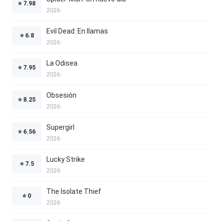
⭐
7.98
2026
Evil Dead: En llamas
⭐
6.8
2026
La Odisea
⭐
7.95
2026
Obsesión
⭐
8.25
2026
Supergirl
⭐
6.56
2026
Lucky Strike
⭐
7.5
2026
The Isolate Thief
⭐
0
2026