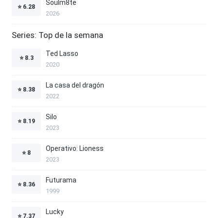
Soulm8te
⭐
6.28
2026
Series: Top de la semana
Ted Lasso
⭐
8.3
2020
La casa del dragón
⭐
8.38
2022
Silo
⭐
8.19
2023
Operativo: Lioness
⭐
8
2023
Futurama
⭐
8.36
1999
Lucky
⭐
7.37