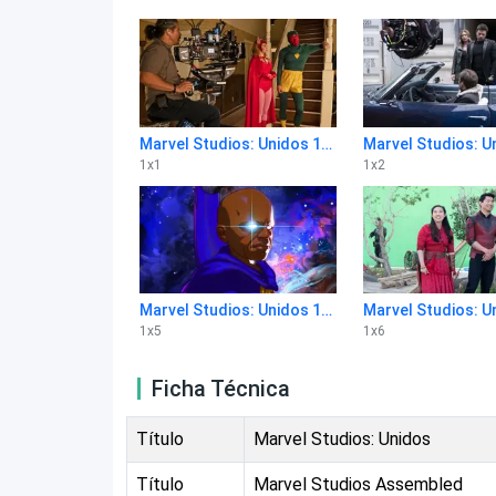
Marvel Studios: Unidos 1x1
1
x
1
1
x
2
Marvel Studios: Unidos 1x5
1
x
5
1
x
6
Ficha Técnica
Título
Marvel Studios: Unidos
Título
Marvel Studios Assembled