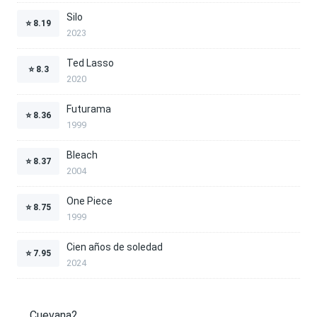
Silo
⭐
8.19
2023
Ted Lasso
⭐
8.3
2020
Futurama
⭐
8.36
1999
Bleach
⭐
8.37
2004
One Piece
⭐
8.75
1999
Cien años de soledad
⭐
7.95
2024
Cuevana2