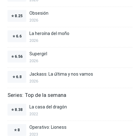
Obsesión
⭐
8.25
2026
La heroína del moño
⭐
6.6
2026
Supergirl
⭐
6.56
2026
Jackass: La última y nos vamos
⭐
6.8
2026
Series: Top de la semana
La casa del dragón
⭐
8.38
2022
Operativo: Lioness
⭐
8
2023