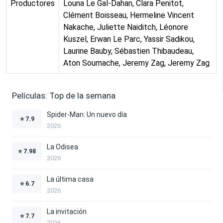
Productores
Louna Le Gal-Dahan, Clara Penitot,
Clément Boisseau, Hermeline Vincent
Nakache, Juliette Naiditch, Léonore
Kuszel, Erwan Le Parc, Yassir Sadikou,
Laurine Bauby, Sébastien Thibaudeau,
Aton Soumache, Jeremy Zag, Jeremy Zag
Películas: Top de la semana
Spider-Man: Un nuevo día
⭐
7.9
2026
La Odisea
⭐
7.98
2026
La última casa
⭐
6.7
2026
La invitación
⭐
7.7
2026