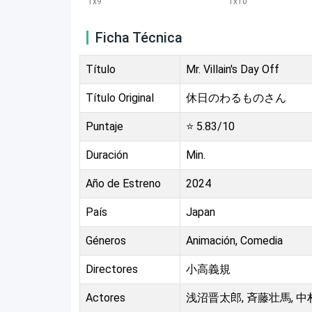
1
x
9
1
x
10
Ficha Técnica
Título
Mr. Villain's Day Off
Título Original
休日のわるものさん
Puntaje
⭐
5.83
/10
Duración
Min.
Año de Estreno
2024
País
Japan
Géneros
Animación, Comedia
Directores
小高義規
Actores
浅沼晋太郎, 斉藤壮馬, 中