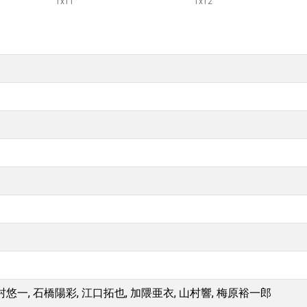
1
x
11
1
x
12
村悠一, 石橋陽彩, 江口拓也, 加隈亜衣, 山村響, 梅原裕一郎