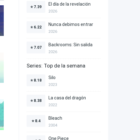
El día de la revelación
⭐
7.39
2026
Nunca debimos entrar
⭐
6.22
2026
Backrooms: Sin salida
⭐
7.07
2026
Series: Top de la semana
Silo
⭐
8.18
2023
La casa del dragón
⭐
8.38
2022
Bleach
⭐
8.4
2004
One Piece