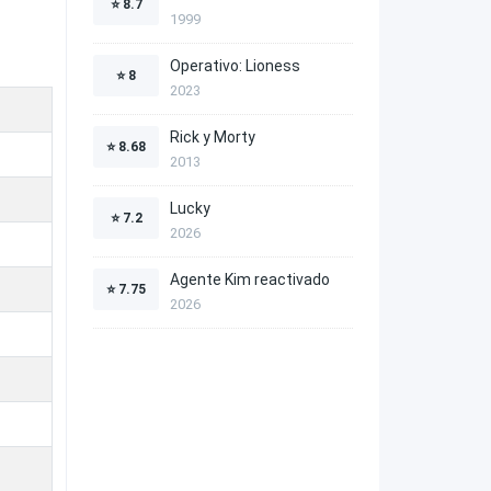
⭐
8.7
1999
Operativo: Lioness
⭐
8
2023
Rick y Morty
⭐
8.68
2013
Lucky
⭐
7.2
2026
Agente Kim reactivado
⭐
7.75
2026