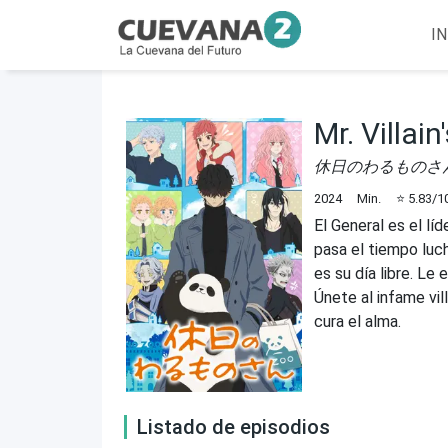
IN
Mr. Villain
休日のわるものさ
2024
Min.
⭐
5.83
/1
El General es el l
pasa el tiempo luch
es su día libre. Le 
Únete al infame vil
cura el alma.
Listado de episodios