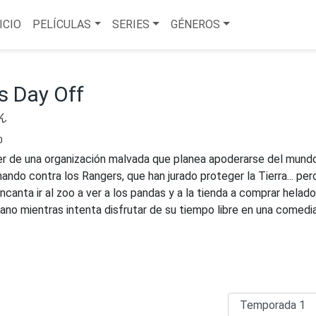
ICIO
PELÍCULAS
SERIES
GÉNEROS
's Day Off
ん
0
íder de una organización malvada que planea apoderarse del mund
ando contra los Rangers, que han jurado proteger la Tierra... per
encanta ir al zoo a ver a los pandas y a la tienda a comprar helado
lano mientras intenta disfrutar de su tiempo libre en una comedi