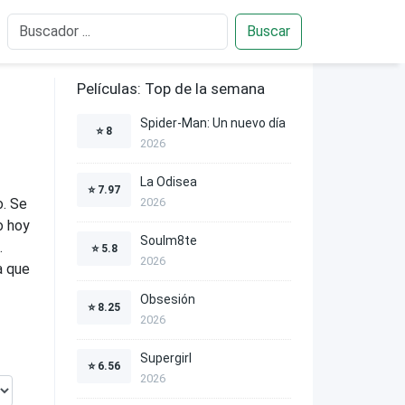
Buscar
Películas: Top de la semana
Spider-Man: Un nuevo día
⭐
8
2026
La Odisea
⭐
7.97
o. Se
2026
o hoy
Soulm8te
.
⭐
5.8
2026
a que
Obsesión
⭐
8.25
2026
Supergirl
⭐
6.56
2026