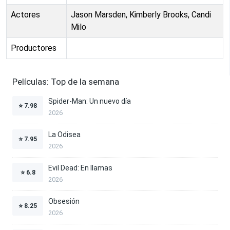
Actores
Jason Marsden, Kimberly Brooks, Candi
Milo
Productores
Películas: Top de la semana
Spider-Man: Un nuevo día
⭐
7.98
2026
La Odisea
⭐
7.95
2026
Evil Dead: En llamas
⭐
6.8
2026
Obsesión
⭐
8.25
2026