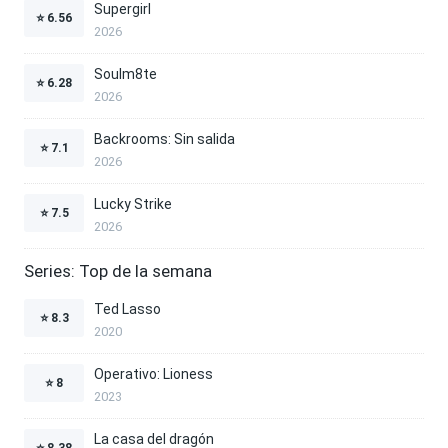
Supergirl
⭐
6.56
2026
Soulm8te
⭐
6.28
2026
Backrooms: Sin salida
⭐
7.1
2026
Lucky Strike
⭐
7.5
2026
Series: Top de la semana
Ted Lasso
⭐
8.3
2020
Operativo: Lioness
⭐
8
2023
La casa del dragón
⭐
8.38