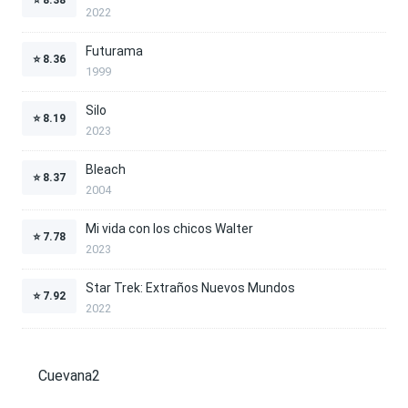
2022
Futurama
⭐
8.36
1999
Silo
⭐
8.19
2023
Bleach
⭐
8.37
2004
Mi vida con los chicos Walter
⭐
7.78
2023
Star Trek: Extraños Nuevos Mundos
⭐
7.92
2022
Cuevana2