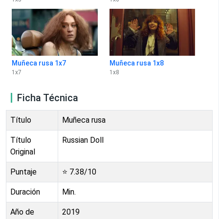
Muñeca rusa 1x7
Muñeca rusa 1x8
1
x
7
1
x
8
Ficha Técnica
Título
Muñeca rusa
Título
Russian Doll
Original
Puntaje
⭐
7.38
/10
Duración
Min.
Año de
2019