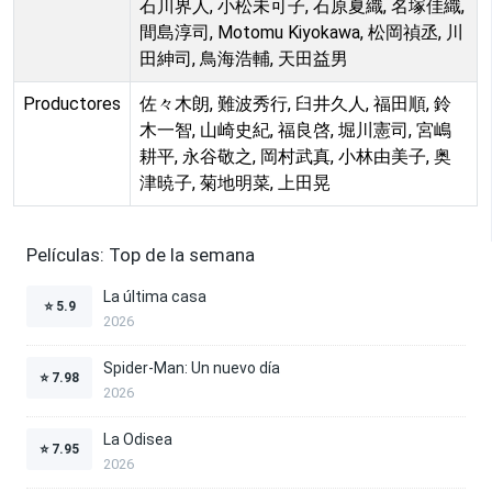
石川界人, 小松未可子, 石原夏織, 名塚佳織,
間島淳司, Motomu Kiyokawa, 松岡禎丞, 川
田紳司, 鳥海浩輔, 天田益男
Productores
佐々木朗, 難波秀行, 臼井久人, 福田順, 鈴
木一智, 山崎史紀, 福良啓, 堀川憲司, 宮嶋
耕平, 永谷敬之, 岡村武真, 小林由美子, 奥
津暁子, 菊地明菜, 上田晃
Películas: Top de la semana
La última casa
⭐
5.9
2026
Spider-Man: Un nuevo día
⭐
7.98
2026
La Odisea
⭐
7.95
2026