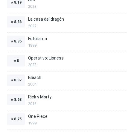
⭐
8.19
2023
La casa del dragón
⭐
8.38
2022
Futurama
⭐
8.36
1999
Operativo: Lioness
⭐
8
2023
Bleach
⭐
8.37
2004
Rick y Morty
⭐
8.68
2013
One Piece
⭐
8.75
1999