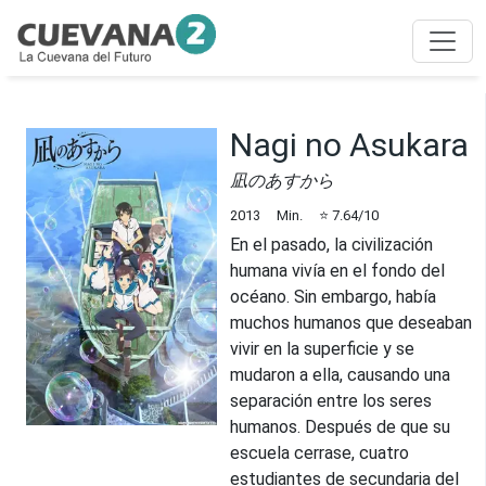
Nagi no Asukara
凪のあすから
2013
Min.
⭐
7.64
/10
En el pasado, la civilización
humana vivía en el fondo del
océano. Sin embargo, había
muchos humanos que deseaban
vivir en la superficie y se
mudaron a ella, causando una
separación entre los seres
humanos. Después de que su
escuela cerrase, cuatro
estudiantes de secundaria del