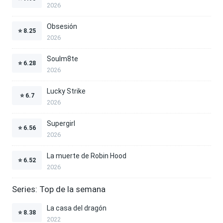
2026
Obsesión
⭐
8.25
2026
Soulm8te
⭐
6.28
2026
Lucky Strike
⭐
6.7
2026
Supergirl
⭐
6.56
2026
La muerte de Robin Hood
⭐
6.52
2026
Series: Top de la semana
La casa del dragón
⭐
8.38
2022