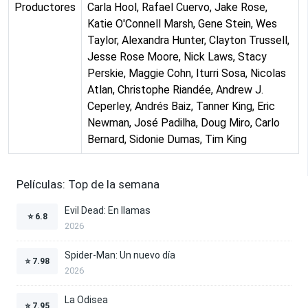
Productores
Carla Hool, Rafael Cuervo, Jake Rose,
Katie O'Connell Marsh, Gene Stein, Wes
Taylor, Alexandra Hunter, Clayton Trussell,
Jesse Rose Moore, Nick Laws, Stacy
Perskie, Maggie Cohn, Iturri Sosa, Nicolas
Atlan, Christophe Riandée, Andrew J.
Ceperley, Andrés Baiz, Tanner King, Eric
Newman, José Padilha, Doug Miro, Carlo
Bernard, Sidonie Dumas, Tim King
Películas: Top de la semana
Evil Dead: En llamas
⭐
6.8
2026
Spider-Man: Un nuevo día
⭐
7.98
2026
La Odisea
⭐
7.95