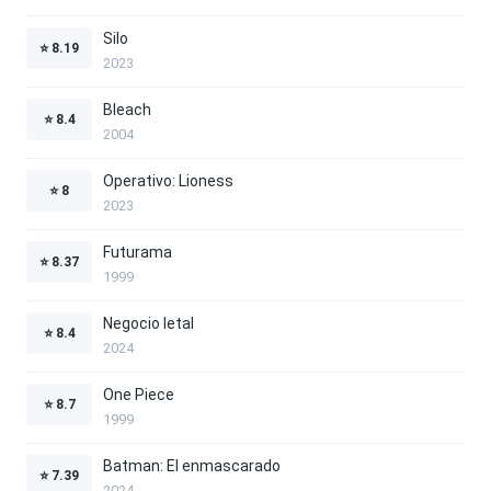
Silo
⭐
8.19
2023
Bleach
⭐
8.4
2004
Operativo: Lioness
⭐
8
2023
Futurama
⭐
8.37
1999
Negocio letal
⭐
8.4
2024
One Piece
⭐
8.7
1999
Batman: El enmascarado
⭐
7.39
2024