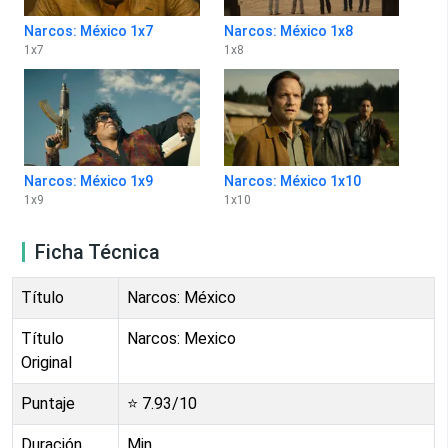
Narcos: México 1x7
Narcos: México 1x8
1
x
7
1
x
8
Narcos: México 1x9
Narcos: México 1x10
1
x
9
1
x
10
Ficha Técnica
Título
Narcos: México
Título
Narcos: Mexico
Original
Puntaje
⭐
7.93
/10
Duración
Min.