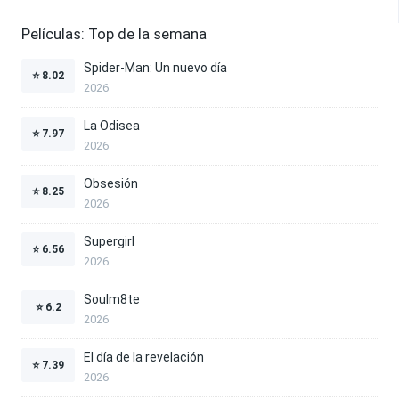
Películas: Top de la semana
Spider-Man: Un nuevo día
⭐
8.02
2026
La Odisea
⭐
7.97
2026
Obsesión
⭐
8.25
2026
Supergirl
⭐
6.56
2026
Soulm8te
⭐
6.2
2026
El día de la revelación
⭐
7.39
2026