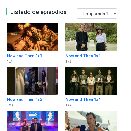
Listado de episodios
Now and Then 1x1
Now and Then 1x2
1
x
1
1
x
2
Now and Then 1x3
Now and Then 1x4
1
x
3
1
x
4