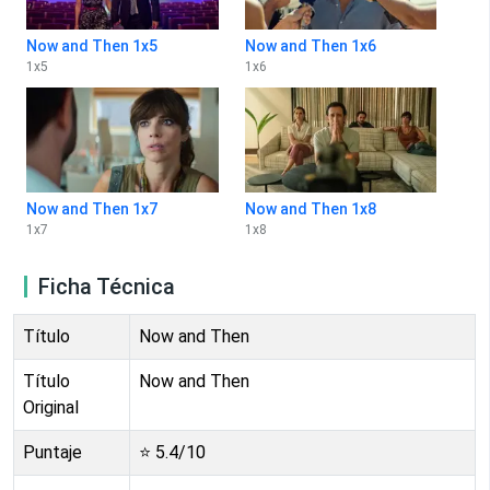
Now and Then 1x5
Now and Then 1x6
1
x
5
1
x
6
Now and Then 1x7
Now and Then 1x8
1
x
7
1
x
8
Ficha Técnica
Título
Now and Then
Título
Now and Then
Original
Puntaje
⭐
5.4
/10